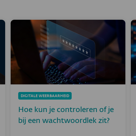
DIGITALE WEERBAARHEID
Hoe kun je controleren of je
bij een wachtwoordlek zit?