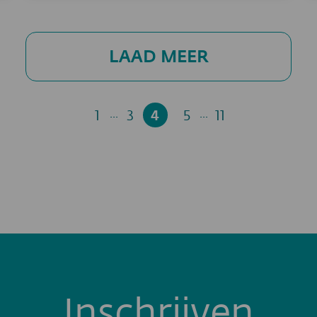
LAAD MEER
...
...
1
3
4
5
11
Inschrijven