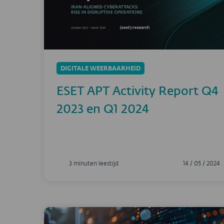
DIGITALE WEERBAARHEID
ESET APT Activity Report Q4
2023 en Q1 2024
3 minuten leestijd
14 / 05 / 2024