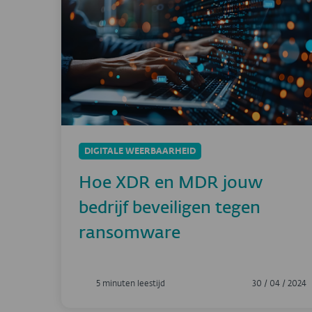
DIGITALE WEERBAARHEID
Hoe XDR en MDR jouw
bedrijf beveiligen tegen
ransomware
5 minuten leestijd
30 / 04 / 2024