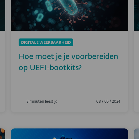
DIGITALE WEERBAARHEID
Hoe moet je je voorbereiden
op UEFI-bootkits?
8 minuten leestijd
08 / 05 / 2024