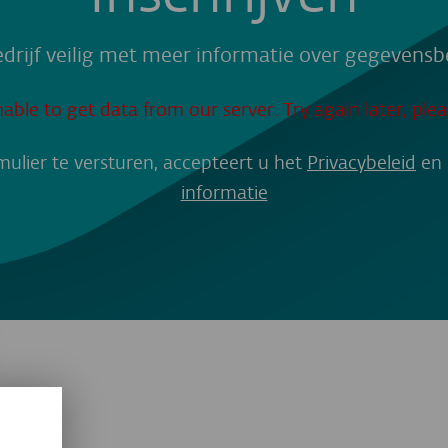
rijf veilig met meer informatie over gegevens
able to get data from our server. Try again later, plea
mulier te versturen, accepteert u het
Privacybeleid
en
informatie