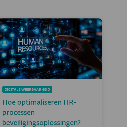
DIGITALE WEERBAARHEID
Hoe optimaliseren HR-
processen
beveiligingsoplossingen?