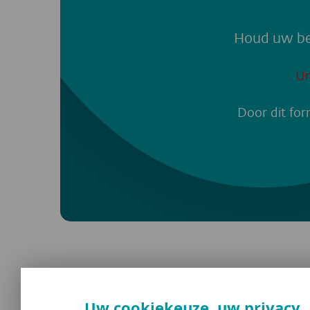
Houd uw bed
Un
Door dit for
Uw cookiekeuze, uw privacy