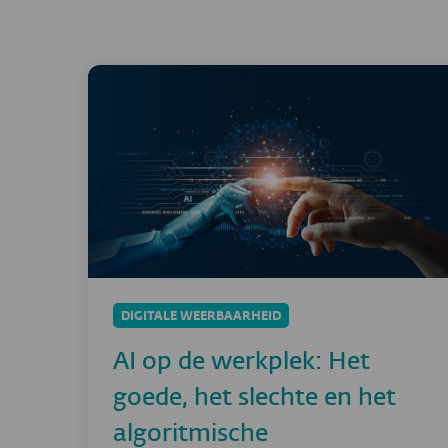
DIGITALE WEERBAARHEID
AI op de werkplek: Het
goede, het slechte en het
algoritmische