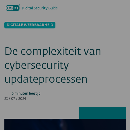
Zoeken...
Men
DIGITALE WEERBAARHEID
De complexiteit van
cybersecurity
updateprocessen
6 minuten leestijd
23 / 07 / 2024
Facebook
LinkedIn
X
E-ma