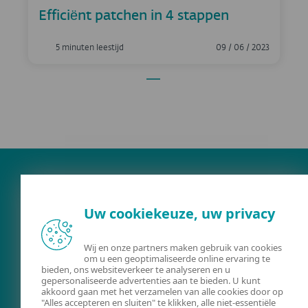
Efficiënt patchen in 4 stappen
5 minuten leestijd
09 / 06 / 2023
Uw cookiekeuze, uw privacy
Wij en onze partners maken gebruik van cookies
om u een geoptimaliseerde online ervaring te
bieden, ons websiteverkeer te analyseren en u
FACEBOOK
X
LINKEDIN
gepersonaliseerde advertenties aan te bieden. U kunt
akkoord gaan met het verzamelen van alle cookies door op
ACTUALITEITEN
"Alles accepteren en sluiten" te klikken, alle niet-essentiële