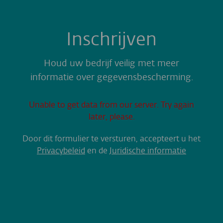
Zoeken...
Men
Inschrijven
Houd uw bedrijf veilig met meer
ACTUALITEITEN
informatie over gegevensbescherming.
Digitale ontwikkelingen en emerging
Unable to get data from our server. Try again
later, please.
threats.
Door dit formulier te versturen, accepteert u het
Privacybeleid
en de
Juridische informatie