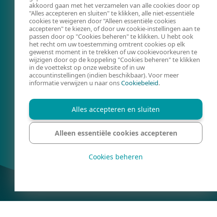
akkoord gaan met het verzamelen van alle cookies door op
"Alles accepteren en sluiten" te klikken, alle niet-essentiële
cookies te weigeren door "Alleen essentiële cookies
accepteren" te kiezen, of door uw cookie-instellingen aan te
passen door op "Cookies beheren" te klikken. U hebt ook
FACEBOOK
X
LINKEDIN
het recht om uw toestemming omtrent cookies op elk
gewenst moment in te trekken of uw cookievoorkeuren te
ACTUALITEITEN
wijzigen door op de koppeling "Cookies beheren" te klikken
in de voettekst op onze website of in uw
DIGITALE WEERBAARHEID
accountinstellingen (indien beschikbaar). Voor meer
informatie verwijzen u naar ons
Cookiebeleid
.
DIGITAAL
DREIGINGSLANDSCHAP
Alles accepteren en sluiten
CONTACT
COOKIES BEHEREN
Alleen essentiële cookies accepteren
REGION
Cookies beheren
Privacybeleid
Juridische informatie
© 2026 ESET, spol. s r.o. - All rights reserved