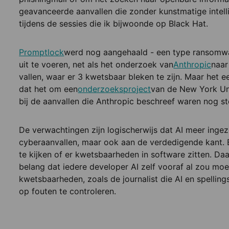
geavanceerde aanvallen die zonder kunstmatige intell
tijdens de sessies die ik bijwoonde op Black Hat.
Promptlock
werd nog aangehaald - een type ransomwa
uit te voeren, net als het onderzoek van
Anthropic
naar
vallen, waar er 3 kwetsbaar bleken te zijn. Maar het ee
dat het om een
onderzoeksproject
van de New York Uni
bij de aanvallen die Anthropic beschreef waren nog s
De verwachtingen zijn logischerwijs dat AI meer inge
cyberaanvallen, maar ook aan de verdedigende kant.
te kijken of er kwetsbaarheden in software zitten. D
belang dat iedere developer AI zelf vooraf al zou mo
kwetsbaarheden, zoals de journalist die AI en spellin
op fouten te controleren.