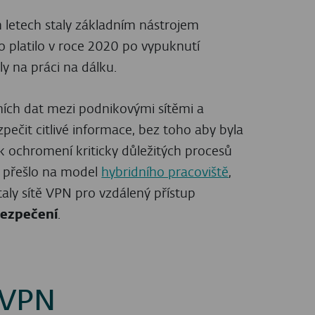
ch letech staly základním nástrojem
 platilo v roce 2020 po vypuknutí
 na práci na dálku.
ních dat mezi podnikovými sítěmi a
ečit citlivé informace, bez toho aby byla
 ochromení kriticky důležitých procesů
í přešlo na model
hybridního pracoviště
,
taly sítě VPN pro vzdálený přístup
bezpečení
.
 VPN