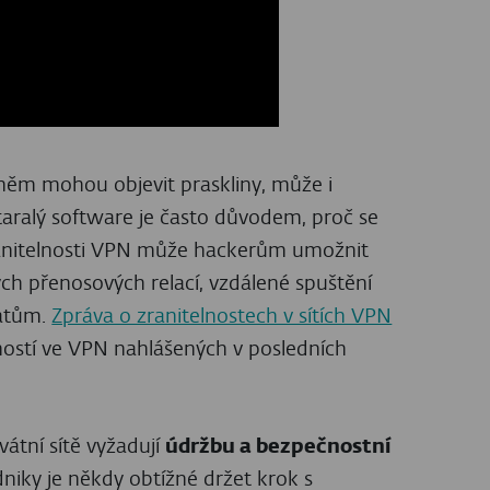
 něm mohou objevit praskliny, může i
taralý software je často důvodem, proč se
ranitelnosti VPN může hackerům umožnit
ých přenosových relací, vzdálené spuštění
datům.
Zpráva o zranitelnostech v sítích VPN
ností ve VPN nahlášených v posledních
ivátní sítě vyžadují
údržbu a bezpečnostní
odniky je někdy obtížné držet krok s