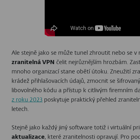
Ale stejně jako se může tunel zhroutit nebo se v
zranitelná VPN
čelit nejrůznějším hrozbám. Zas
mnoho organizací stane obětí útoku. Zneužití z
krádež přihlašovacích údajů, zmocnit se šifrovan
libovolného kódu a přístup k citlivým firemním 
z roku 2023
poskytuje praktický přehled zranitel
letech.
Stejně jako každý jiný software totiž i virtuální pr
aktualizace
, které zranitelnosti opravují. Pro p