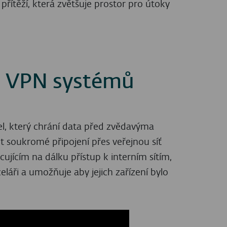
řítěží, která zvětšuje prostor pro útoky
ti VPN systémů
el, který chrání data před zvědavýma
t soukromé připojení přes veřejnou síť
ícím na dálku přístup k interním sítím,
eláři a umožňuje aby jejich zařízení bylo