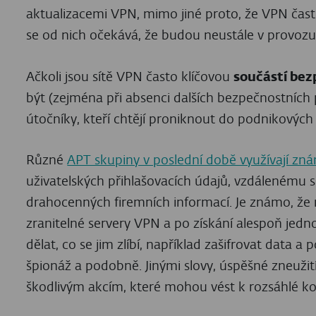
aktualizacemi VPN, mimo jiné proto, že VPN čas
se od nich očekává, že budou neustále v provozu
Ačkoli jsou sítě VPN často klíčovou
součástí be
být (zejména při absenci dalších bezpečnostních
útočníky, kteří chtějí proniknout do podnikových s
Různé
APT skupiny v poslední době využívají zná
uživatelských přihlašovacích údajů, vzdálenému s
drahocenných firemních informací. Je známo, ž
zranitelné servery VPN a po získání alespoň jed
dělat, co se jim zlíbí, například zašifrovat data a
špionáž a podobně. Jinými slovy, úspěšné zneužití
škodlivým akcím, které mohou vést k rozsáhlé k