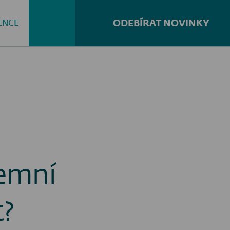
ODEBÍRAT NOVINKY
ENCE
Hledat...
remní
t?