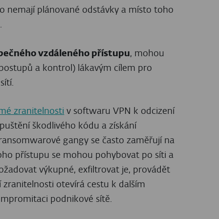
to nemají plánované odstávky a místo toho
.
zpečného vzdáleného přístupu
, mohou
 postupů a kontrol) lákavým cílem pro
ítí.
mé zranitelnosti
v softwaru VPN k odcizení
puštění škodlivého kódu a získání
e ransomwarové gangy se často zaměřují na
noho přístupu se mohou pohybovat po síti a
 požadovat výkupné, exfiltrovat je, provádět
 zranitelnosti otevírá cestu k dalším
ompromitaci podnikové sítě.