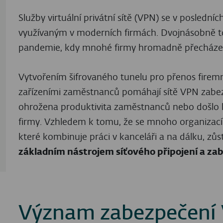
Služby virtuální privátní sítě (VPN) se v poslední
využívaným v moderních firmách. Dvojnásobně to
pandemie, kdy mnohé firmy hromadně přecházely
Vytvořením šifrovaného tunelu pro přenos firem
zařízeními zaměstnanců pomáhají sítě VPN zabezp
ohrožena produktivita zaměstnanců nebo došlo k
firmy. Vzhledem k tomu, že se mnoho organizac
které kombinuje práci v kanceláři a na dálku, zůs
základním nástrojem síťového připojení a za
Význam zabezpečení