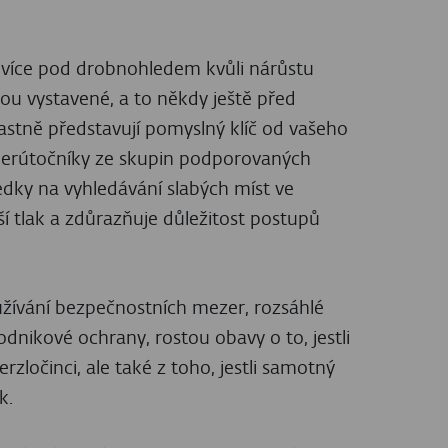
le více pod drobnohledem kvůli nárůstu
sou vystavené, a to někdy ještě před
astně představují pomyslný klíč od vašeho
 kyberútočníky ze skupin podporovaných
ředky na vyhledávání slabých míst ve
ší tlak a zdůrazňuje důležitost postupů
užívání bezpečnostních mezer, rozsáhlé
odnikové ochrany, rostou obavy o to, jestli
zločinci, ale také z toho, jestli samotný
k.