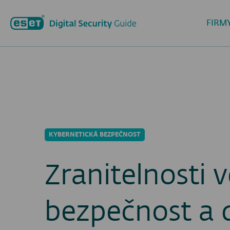
FIRM
KYBERNETICKÁ BEZPEČNOST
Zranitelnosti 
bezpečnost a d