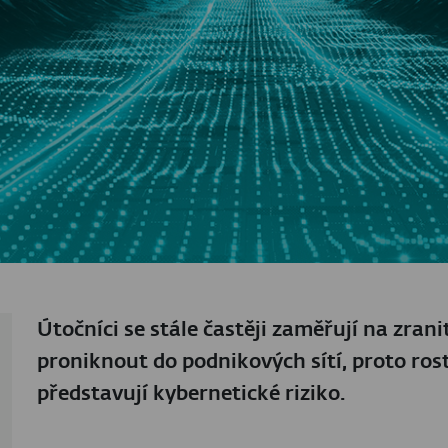
Útočníci se stále častěji zaměřují na zra
proniknout do podnikových sítí, proto ro
představují kybernetické riziko.