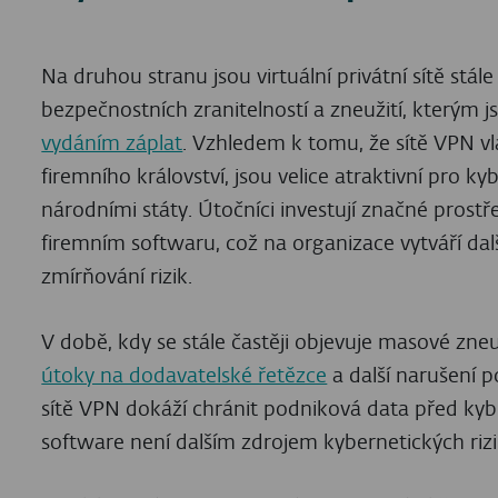
Na druhou stranu jsou virtuální privátní sítě stá
bezpečnostních zranitelností a zneužití, kterým j
vydáním záplat
. Vzhledem k tomu, že sítě VPN vl
firemního království, jsou velice atraktivní pro
národními státy. Útočníci investují značné prost
firemním softwaru, což na organizace vytváří dal
zmírňování rizik.
V době, kdy se stále častěji objevuje masové zne
útoky na dodavatelské řetězce
a další narušení p
sítě VPN dokáží chránit podniková data před kyber
software není dalším zdrojem kybernetických rizi