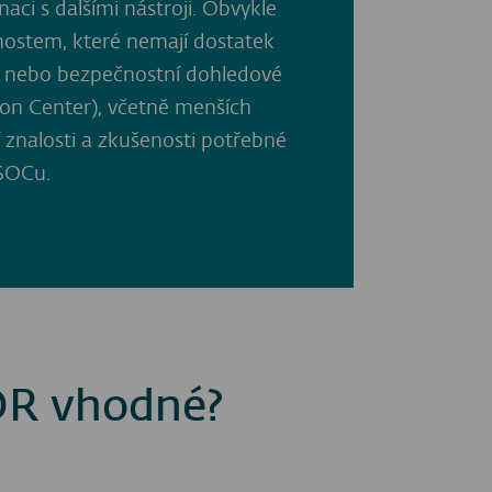
aci s dalšími nástroji. Obvykle
nostem, které nemají dostatek
ní nebo bezpečnostní dohledové
on Center), včetně menších
í znalosti a zkušenosti potřebné
SOCu.
DR vhodné?