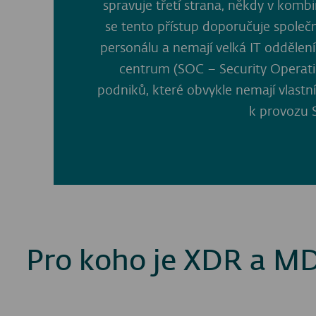
spravuje třetí strana, někdy v kombin
se tento přístup doporučuje společ
personálu a nemají velká IT odděle
centrum (SOC – Security Operati
podniků, které obvykle nemají vlastn
k provozu 
Pro koho je XDR a M