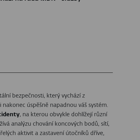
itální bezpečnosti, který vychází z
nci nakonec úspěšně napadnou váš systém.
cidenty
, na kterou obvykle dohlížejí různí
ívá analýzu chování koncových bodů, sítí,
elých aktivit a zastavení útočníků dříve,