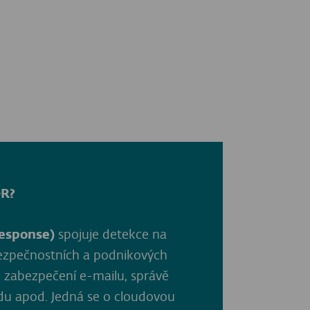
DR?
esponse)
spojuje detekce na
bezpečnostních a podnikových
ě, zabezpečení e-mailu, správě
udu apod. Jedná se o cloudovou