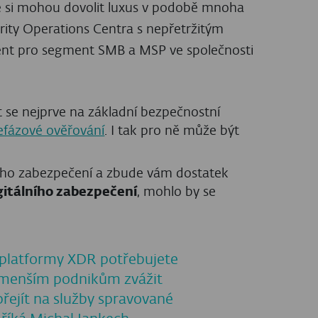
eré si mohou dovolit luxus v podobě mnoha
urity Operations Centra s nepřetržitým
dent pro segment SMB a MSP ve společnosti
se nejprve na základní bezpečnostní
cefázové ověřování
. I tak pro ně může být
ního zabezpečení a zbude vám dostatek
igitálního zabezpečení
, mohlo by se
 platformy XDR potřebujete
menším podnikům zvážit
řejít na služby spravované