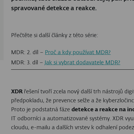
spravované detekce a reakce.
Přečtěte si další články z této série:
MDR: 2. díl –
Proč a kdy používat MDR?
MDR: 3. díl –
Jak si vybrat dodavatele MDR?
XDR
řešení tvoří zcela nový další trh nástrojů dig
předpokladu, že prevence selže a že kyberzloči
Proto je podstatná fáze
detekce a reakce na in
IT odborníci a automatizované systémy. XDR využ
cloudu, e-mailu a dalších vrstev k odhalení podezř