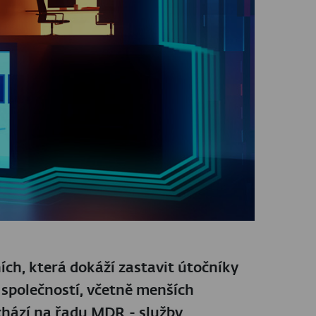
ch, která dokáží zastavit útočníky
společností, včetně menších
chází na řadu MDR - služby