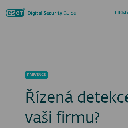
FIRM
PREVENCE
Řízená detekc
vaši firmu?