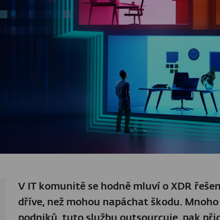
V IT komunitě se hodně mluví o XDR řešení
dříve, než mohou napáchat škodu. Mnoho 
podniků, tuto službu outsourcuje, pak při