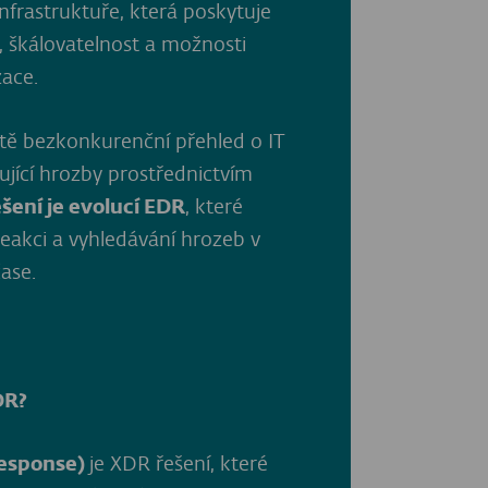
nfrastruktuře, která poskytuje
, škálovatelnost a možnosti
ace.
ě bezkonkurenční přehled o IT
kující hrozby prostřednictvím
šení je evolucí EDR
, které
reakci a vyhledávání hrozeb v
ase.
DR?
esponse)
je XDR řešení, které