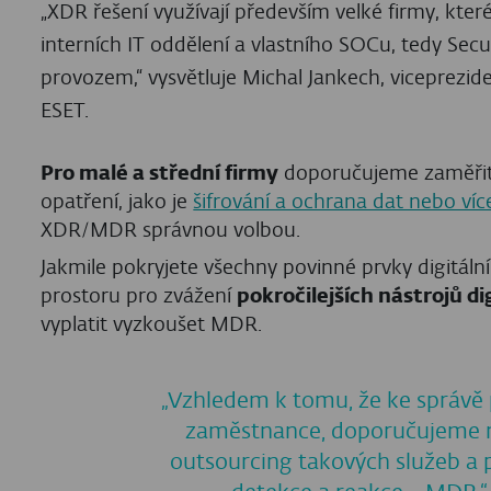
„XDR řešení využívají především velké firmy, kt
interních IT oddělení a vlastního SOCu, tedy Sec
provozem,“ vysvětluje Michal Jankech, viceprezi
ESET.
Pro malé a střední firmy
doporučujeme zaměřit 
opatření, jako je
šifrování a ochrana dat nebo ví
XDR/MDR správnou volbou.
Jakmile pokryjete všechny povinné prvky digitál
prostoru pro zvážení
pokročilejších nástrojů d
vyplatit vyzkoušet MDR.
„Vzhledem k tomu, že ke správě
zaměstnance, doporučujeme 
outsourcing takových služeb a p