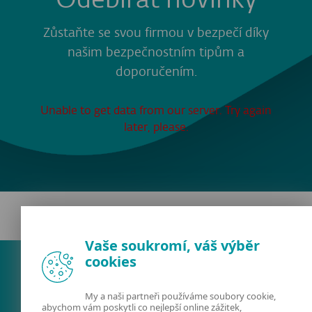
Zůstaňte se svou firmou v bezpečí díky
našim bezpečnostním tipům a
doporučením.
Unable to get data from our server. Try again
later, please.
Vaše soukromí, váš výběr
cookies
My a naši partneři používáme soubory cookie,
abychom vám poskytli co nejlepší online zážitek,