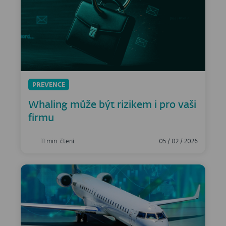
PREVENCE
Whaling může být rizikem i pro vaši
firmu
11 min. čtení
05 / 02 / 2026