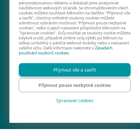
personalizovanou reklamu a dokázali jsme analyzovat
návštěvnost webových stránek. Se shromažďováním všech
cookies můžete souhlasit kliknutím na tlačítko "Přijmout vše
a zavřít", všechny volitelné soubory cookies můžete
odmítnout vybráním možnosti "Přijmout pouze nezbytné
FACEBOOK
X
LINKEDIN
cookies", nebo si jejich nastavení přizpůsobit kliknutím na
"Spravovat cookies". Svůj souhlas se soubory cookie můžete
FIRMY A TECHNOLOGIE
kdykoli zrušit, případně změnit svůj výběr, po kliknutí na
odkaz umístěný v patičce webové stránky nebo v nastavení
KYBERNETICKÁ
vašeho účtu. Další informace naleznete v
Zásadách
používání souborů cookies
.
BEZPEČNOST
PREVENCE
Přijmout vše a zavřít
KONTAKTY
SPRAVOVAT COOKIES
Přijmout pouze nezbytné cookies
REGION
Spravovat cookies
Ochrana soukromí
Právní informace
©1992 - 2026 ESET, Všechna práva vyhrazena.