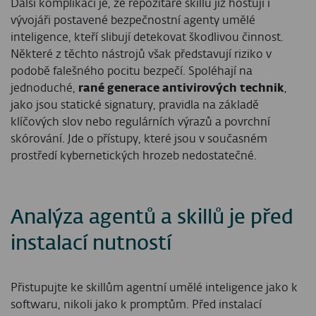
Další komplikací je, že repozitáře skillů již hostují i
vývojáři postavené bezpečnostní agenty umělé
inteligence, kteří slibují detekovat škodlivou činnost.
Některé z těchto nástrojů však představují riziko v
podobě falešného pocitu bezpečí. Spoléhají na
jednoduché,
rané generace antivirových technik
,
jako jsou statické signatury, pravidla na základě
klíčových slov nebo regulárních výrazů a povrchní
skórování. Jde o přístupy, které jsou v současném
prostředí kybernetických hrozeb nedostatečné.
Analýza agentů a skillů je před
instalací nutností
Přistupujte ke skillům agentní umělé inteligence jako k
softwaru, nikoli jako k promptům. Před instalací