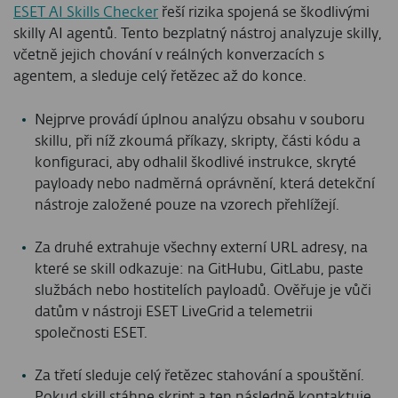
ESET AI Skills Checker
řeší rizika spojená se škodlivými
skilly AI agentů. Tento bezplatný nástroj analyzuje skilly,
včetně jejich chování v reálných konverzacích s
agentem, a sleduje celý řetězec až do konce.
Nejprve provádí úplnou analýzu obsahu v souboru
skillu, při níž zkoumá příkazy, skripty, části kódu a
konfiguraci, aby odhalil škodlivé instrukce, skryté
payloady nebo nadměrná oprávnění, která detekční
nástroje založené pouze na vzorech přehlížejí.
Za druhé extrahuje všechny externí URL adresy, na
které se skill odkazuje: na GitHubu, GitLabu, paste
službách nebo hostitelích payloadů. Ověřuje je vůči
datům v nástroji ESET LiveGrid a telemetrii
společnosti ESET.
Za třetí sleduje celý řetězec stahování a spouštění.
Pokud skill stáhne skript a ten následně kontaktuje