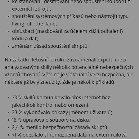
ke stahování, dešifrování nebo spouštění souborů z
externích zdrojů;
spouštění systémových příkazů nebo nástrojů typu
living‑off‑the‑land;
obfuskaci (maskování za účelem ztížit odhalení)
kódu a dat;
změnám zásad spouštění skriptů.
Na začátku letošního roku zaznamenali experti mezi
analyzovanými skilly několik potenciálně nebezpečných
vzorců chování. Většina je v aktuální verzi bezpečná, ale
některé již byly zneužity. Zde je několik příkladů:
33 % skillů komunikovalo přes internet bez
jakýchkoli kontrol nebo omezení;
23 % vykonávalo příkazy jménem uživatelů;
18 % upravovalo soubory na disku;
2,4 % měnilo bezpečnostní zásady skriptů;
<1 % odesílalo shromážděná data na externí cílová