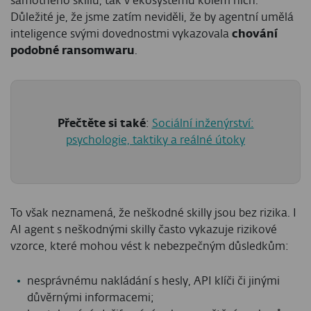
samotného skillu, tak v ekosystému kolem nich.
Důležité je, že jsme zatím neviděli, že by agentní umělá
inteligence svými dovednostmi vykazovala
chování
podobné ransomwaru
.
Přečtěte si také
:
Sociální inženýrství:
psychologie, taktiky a reálné útoky
To však neznamená, že neškodné skilly jsou bez rizika. I
AI agent s neškodnými skilly často vykazuje rizikové
vzorce, které mohou vést k nebezpečným důsledkům:
nesprávnému nakládání s hesly, API klíči či jinými
důvěrnými informacemi;