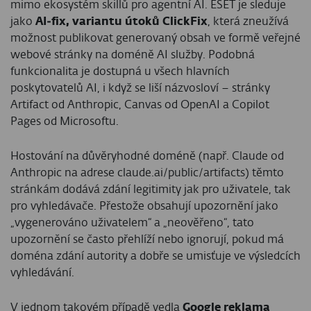
mimo ekosystém skillů pro agentní AI. ESET je sleduje
jako
AI‑fix, variantu útoků ClickFix
, která zneužívá
možnost publikovat generovaný obsah ve formě veřejné
webové stránky na doméně AI služby. Podobná
funkcionalita je dostupná u všech hlavních
poskytovatelů AI, i když se liší názvosloví – stránky
Artifact od Anthropic, Canvas od OpenAI a Copilot
Pages od Microsoftu.
Hostování na důvěryhodné doméně (např. Claude od
Anthropic na adrese claude.ai/public/artifacts) těmto
stránkám dodává zdání legitimity jak pro uživatele, tak
pro vyhledávače. Přestože obsahují upozornění jako
„vygenerováno uživatelem“ a „neověřeno“, tato
upozornění se často přehlíží nebo ignorují, pokud má
doména zdání autority a dobře se umisťuje ve výsledcích
vyhledávání.
V jednom takovém případě vedla
Google reklama