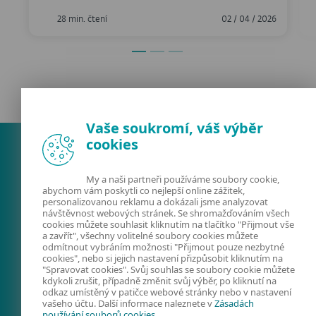
28 min. čtení
02 / 04 / 2026
Vaše soukromí, váš výběr
cookies
My a naši partneři používáme soubory cookie,
abychom vám poskytli co nejlepší online zážitek,
personalizovanou reklamu a dokázali jsme analyzovat
návštěvnost webových stránek. Se shromažďováním všech
cookies můžete souhlasit kliknutím na tlačítko "Přijmout vše
a zavřít", všechny volitelné soubory cookies můžete
odmítnout vybráním možnosti "Přijmout pouze nezbytné
FACEBOOK
X
LINKEDIN
cookies", nebo si jejich nastavení přizpůsobit kliknutím na
"Spravovat cookies". Svůj souhlas se soubory cookie můžete
FIRMY A TECHNOLOGIE
kdykoli zrušit, případně změnit svůj výběr, po kliknutí na
odkaz umístěný v patičce webové stránky nebo v nastavení
KYBERNETICKÁ
vašeho účtu. Další informace naleznete v
Zásadách
používání souborů cookies
.