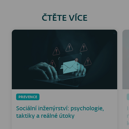
ČTĚTE VÍCE
PREVENCE
Sociální inženýrství: psychologie,
taktiky a reálné útoky