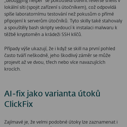
„debugging helper“ se pokoušela otevřít reverse shells v
lokální síti (spojit zařízení s útočníkem), což odpovídá
spíše laboratornímu testování než pokusům o přímé
připojení k serverům útočníků. Tyto skilly také stahovaly
a spouštěly bash skripty vedoucí k instalaci malwaru k
těžbě kryptoměn a krádeži SSH klíčů.
Případy výše ukazují, že i když se skill na první pohled
často tváří neškodně, jeho škodlivý záměr se může
projevit až ve dvou, třech nebo více navazujících
krocích.
AI
‑
fix jako varianta útoků
ClickFix
Zajímavé je, že velmi podobné útoky lze zaznamenat i