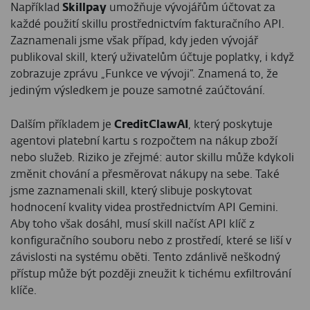
Například
Skillpay
umožňuje vývojářům účtovat za
každé použití skillu prostřednictvím fakturačního API.
Zaznamenali jsme však případ, kdy jeden vývojář
publikoval skill, který uživatelům účtuje poplatky, i když
zobrazuje zprávu „Funkce ve vývoji“. Znamená to, že
jediným výsledkem je pouze samotné zaúčtování.
Dalším příkladem je
CreditClawAI
, který poskytuje
agentovi platební kartu s rozpočtem na nákup zboží
nebo služeb. Riziko je zřejmé: autor skillu může kdykoli
změnit chování a přesměrovat nákupy na sebe. Také
jsme zaznamenali skill, který slibuje poskytovat
hodnocení kvality videa prostřednictvím API Gemini.
Aby toho však dosáhl, musí skill načíst API klíč z
konfiguračního souboru nebo z prostředí, které se liší v
závislosti na systému oběti. Tento zdánlivě neškodný
přístup může být později zneužit k tichému exfiltrování
klíče.