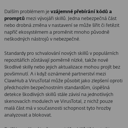
Dalším problémem je
vzájemné přebírání kódů a
promptů
mezi vývojáři skillů. Jedna nebezpečná část
nebo drobná změna v nastavení se může šířit či řetězit
napříč ekosystémem a proměnit mnoho původně
neškodných nástrojů v nebezpečné.
Standardy pro schvalování nových skillů v populárních
repozitářích zůstávají poměrně nízké, takže nové
škodlivé skilly nebo jejich aktualizace mohou projít bez
povšimnutí. A i když oznámené partnerství mezi
ClawHub a VirusTotal může působit jako zlepšení oproti
předchozím bezpečnostním standardům, úspěšná
detekce škodlivých skillů stále závisí na jednotlivých
skenovacích modulech ve VirusTotal, z nichž pouze
malá část má v současnosti schopnost tyto hrozby
analyzovat a blokovat.