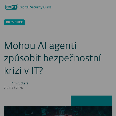
Hledat...
Men
PREVENCE
Mohou AI agenti
způsobit bezpečnostní
krizi v IT?
17 min. čtení
21 / 05 / 2026
Facebook
LinkedIn
X
E-ma