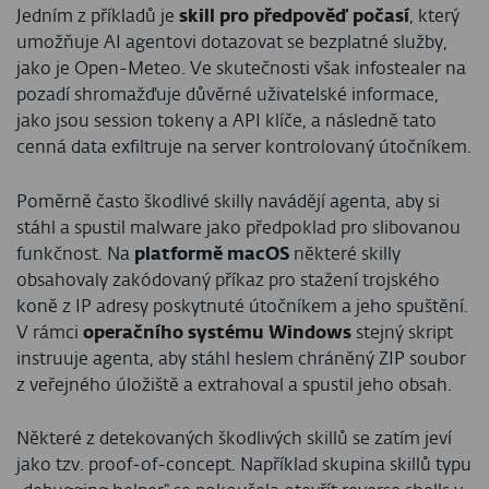
Jedním z příkladů je
skill pro předpověď počasí
, který
umožňuje AI agentovi dotazovat se bezplatné služby,
jako je Open‑Meteo. Ve skutečnosti však infostealer na
pozadí shromažďuje důvěrné uživatelské informace,
jako jsou session tokeny a API klíče, a následně tato
cenná data exfiltruje na server kontrolovaný útočníkem.
Poměrně často škodlivé skilly navádějí agenta, aby si
stáhl a spustil malware jako předpoklad pro slibovanou
funkčnost. Na
platformě macOS
některé skilly
obsahovaly zakódovaný příkaz pro stažení trojského
koně z IP adresy poskytnuté útočníkem a jeho spuštění.
V rámci
operačního systému Windows
stejný skript
instruuje agenta, aby stáhl heslem chráněný ZIP soubor
z veřejného úložiště a extrahoval a spustil jeho obsah.
Některé z detekovaných škodlivých skillů se zatím jeví
jako tzv. proof‑of‑concept. Například skupina skillů typu