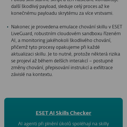
další škodlivý payload, sleduje celý proces až ke
konečnému payloadu skrytému za více vrstvami.
Nakonec je provedena emulace chování skillu v ESET
LiveGuard, robustním cloudovém sandboxu řízeném
AI, a monitoring jakéhokoli škodlivého chování,
přičemž tyto procesy opakujeme při každé
aktualizaci skillu. Je to nutné, protože některá rizika
se projeví až během delších interakcí – postupné
změny chování, přepisování instrukcí a exfiltrace
závislé na kontextu.
ESET AI Skills Checker
AI agenti při plnění úkolů spoléhají na skilly