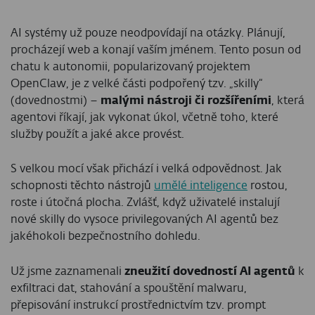
AI systémy už pouze neodpovídají na otázky. Plánují,
procházejí web a konají vaším jménem. Tento posun od
chatu k autonomii, popularizovaný projektem
OpenClaw, je z velké části podpořený tzv. „skilly“
(dovednostmi) –
malými nástroji či rozšířeními
, která
agentovi říkají, jak vykonat úkol, včetně toho, které
služby použít a jaké akce provést.
S velkou mocí však přichází i velká odpovědnost. Jak
schopnosti těchto nástrojů
umělé inteligence
rostou,
roste i útočná plocha. Zvlášť, když uživatelé instalují
nové skilly do vysoce privilegovaných AI agentů bez
jakéhokoli bezpečnostního dohledu.
Už jsme zaznamenali
zneužití dovedností AI agentů
k
exfiltraci dat, stahování a spouštění malwaru,
přepisování instrukcí prostřednictvím tzv. prompt