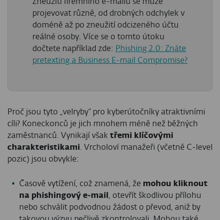
Zneužití firemního e-mailu se může
projevovat různě, od drobných odchylek v
doméně až po zneužití odcizeného účtu
reálné osoby. Více se o tomto útoku
dočtete například zde:
Phishing 2.0: Znáte
pretexting a Business E-mail Compromise?
Proč jsou tyto „velryby“ pro kyberútočníky atraktivními
cíli? Koneckonců je jich mnohem méně než běžných
zaměstnanců. Vynikají však
třemi klíčovými
charakteristikami
. Vrcholoví manažeři (včetně C‑level
pozic) jsou obvykle:
Časově vytížení, což znamená, že
mohou kliknout
na phishingový e‑mail
, otevřít škodlivou přílohu
nebo schválit podvodnou žádost o převod, aniž by
takovou výzvu pečlivě zkontrolovali. Mohou také