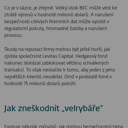
Co je v sázce, je zřejmé. Velký útok BEC může vést ke
ztrátě výnosů v hodnotě milionů dolarů. A narušení
bezpečnosti citlivých firemních dat může vyústit v
regulatorní pokuty, hromadné žaloby a narušení
provozu.
Škody na reputaci firmy mohou být ještě horší, jak
zjistila společnost Levitas Capital. Hedgeový fond
nakonec dokázal zablokovat většinu schválených
transakcí. To však nestačilo k tomu, aby jeden z jeho
největších klientů neodešel, čímž v podstatě fond v
hodnotě 75 milionů dolarů položil.
Jak zneškodnit „velrybáře“
Existuje několik způsobů, jak mohou bezpečnostní týmy