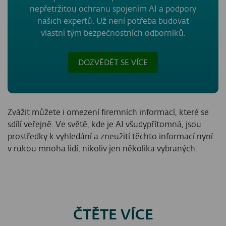
nepřetržitou ochranu spojením AI a podpory
našich expertů. Už není potřeba budovat
vlastní tým bezpečnostních odborníků.
DOZVĚDĚT SE VÍCE
Zvážit můžete i omezení firemních informací, které se
sdílí veřejně. Ve světě, kde je AI všudypřítomná, jsou
prostředky k vyhledání a zneužití těchto informací nyní
v rukou mnoha lidí, nikoliv jen několika vybraných.
ČTĚTE VÍCE