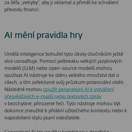
za šéfa „velryby“, aby ji oklamal a přiměl ke schválení
převodu financí.
AI mění pravidla hry
Umělá inteligence bohužel tyto úkoly útočníkům ještě
více usnadňuje. Pomocí jailbreaku velkých jazykových
modelů (LLM) nebo open‑source modelů mohou
využívat AI nástroje ke sběru velkého množství dat o
cílech, a tím zefektivnit svůj průzkum potenciální oběti.
Následně mohou
použít generativní AI k vytváření
přesvědčivých e‑mailů nebo textových zpráv
v bezchybné, přirozené řeči. Tyto nástroje mohou být
dokonce zneužité k přidání užitečného kontextu nebo k
napodobení stylu psaní odesílatele.