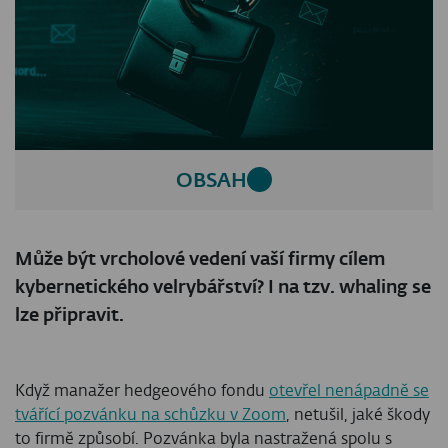
OBSAH
Může být vrcholové vedení vaší firmy cílem
kybernetického velrybářství? I na tzv. whaling se
lze připravit.
Když manažer hedgeového fondu
otevřel nenápadně se
tvářící pozvánku na schůzku v Zoom
, netušil, jaké škody
to firmě způsobí. Pozvánka byla nastražená spolu s