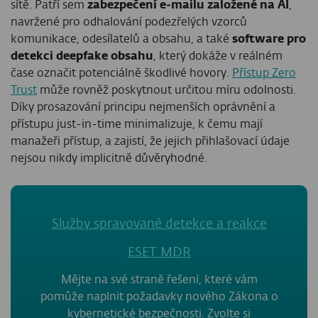
sítě. Patří sem
zabezpečení e‑mailu založené na AI
,
navržené pro odhalování podezřelých vzorců
komunikace, odesílatelů a obsahu, a také
software pro
detekci deepfake obsahu
, který dokáže v reálném
čase označit potenciálně škodlivé hovory.
Přístup Zero
Trust
může rovněž poskytnout určitou míru odolnosti.
Díky prosazování principu nejmenších oprávnění a
přístupu just-in-time minimalizuje, k čemu mají
manažeři přístup, a zajistí, že jejich přihlašovací údaje
nejsou nikdy implicitně důvěryhodné.
Služby spravované detekce a reakce
ESET MDR
Mějte na své straně řešení, které vám
pomůže naplnit požadavky nového Zákona o
kybernetické bezpečnosti. Zvolte si