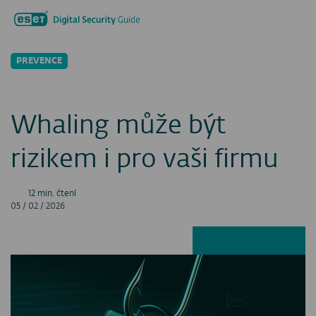
Hledat...
Men
PREVENCE
Whaling může být
rizikem i pro vaši firmu
12 min. čtení
05 / 02 / 2026
Facebook
LinkedIn
X
E-ma