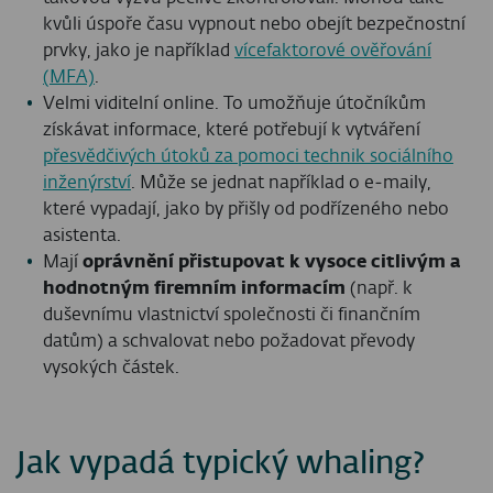
kvůli úspoře času vypnout nebo obejít bezpečnostní
prvky, jako je například
vícefaktorové ověřování
(MFA)
.
Velmi viditelní online. To umožňuje útočníkům
získávat informace, které potřebují k vytváření
přesvědčivých útoků za pomoci technik sociálního
inženýrství
. Může se jednat například o e‑maily,
které vypadají, jako by přišly od podřízeného nebo
asistenta.
Mají
oprávnění přistupovat k vysoce citlivým a
hodnotným firemním informacím
(např. k
duševnímu vlastnictví společnosti či finančním
datům) a schvalovat nebo požadovat převody
vysokých částek.
Jak vypadá typický whaling?