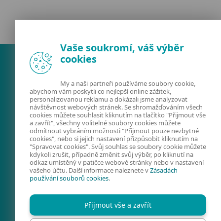
Vaše soukromí, váš výběr
cookies
My a naši partneři používáme soubory cookie,
abychom vám poskytli co nejlepší online zážitek,
personalizovanou reklamu a dokázali jsme analyzovat
návštěvnost webových stránek. Se shromažďováním všech
cookies můžete souhlasit kliknutím na tlačítko "Přijmout vše
a zavřít", všechny volitelné soubory cookies můžete
odmítnout vybráním možnosti "Přijmout pouze nezbytné
FACEBOOK
X
LINKEDIN
cookies", nebo si jejich nastavení přizpůsobit kliknutím na
"Spravovat cookies". Svůj souhlas se soubory cookie můžete
FIRMY A TECHNOLOGIE
kdykoli zrušit, případně změnit svůj výběr, po kliknutí na
odkaz umístěný v patičce webové stránky nebo v nastavení
KYBERNETICKÁ
vašeho účtu. Další informace naleznete v
Zásadách
používání souborů cookies
.
BEZPEČNOST
PREVENCE
Přijmout vše a zavřít
KONTAKTY