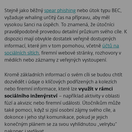
Stejně jako běžný
spear phishing
nebo útok typu BEC,
vyžaduje whaling určitý čas na přípravu, aby měl
vysokou šanci na úspěch. To znamená, že útočníci
pravděpodobně provedou detailní průzkum svého cíle. K
dispozici mají obvykle dostatek veřejně dostupných
informací, které jim v tom pomohou, včetně
účtů na
sociálních sítích
, firemní webové stránky, rozhovory v
médiích nebo záznamy z veřejných vystoupení.
Kromě základních informací o svém cíli se budou chtít
dozvědět i údaje o klíčových podřízených a kolezích
nebo firemní informace, které lze
využít v rámci
sociálního inženýrství
– například aktivity v oblasti
fúzí a akvizic nebo firemní události. Útočníkům může
také pomoci, když si zjisí osobní zájmy svého cíle, a
dokonce i jeho styl komunikace, pokud je jejich
konečným plánem se za svou vyhlídnutou „velrybu“
nakonec i vydávat.