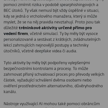
pomoci zmírnit rizika v podobě spearphishingových a
BEC útoků. Ty však nemusí být vždy úspěšné v situaci,
kdy se jedná o vrcholového manažera, který si může
myslet, že se na něj pravidla nevztahují. Proto jsou tak
důležité
tréninkové aktivity určené přímo pro
vedení firem
, včetně simulací. Ty by měly být vysoce
personalizované a sestávat z krátkých, zvládnutelných
lekcí zahrnujících nejnovější postupy a techniky
útočníků, včetně deepfake videa či audia.
Tyto aktivity by měly být podpořeny vylepšenými
bezpečnostními kontrolami a procesy. To může
zahrnovat přísný schvalovací proces pro převody velkých
částek, vyžadující schválení dvěma osobami nebo
ověření prostřednictvím alternativního, důvěryhodného
kanálu.
Nástroje využívající AI mohou také pomoci obráncům