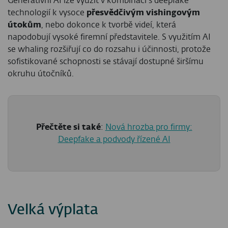
Generativní AI lze využít v kombinaci s deepfake
technologií k vysoce
přesvědčivým vishingovým
útokům
, nebo dokonce k tvorbě videí, která
napodobují vysoké firemní představitele. S využitím AI
se whaling rozšiřují co do rozsahu i účinnosti, protože
sofistikované schopnosti se stávají dostupné širšímu
okruhu útočníků.
Přečtěte si také
:
Nová hrozba pro firmy:
Deepfake a podvody řízené AI
Velká výplata