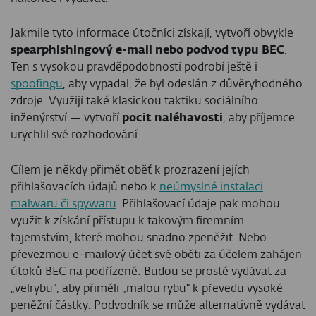
Jakmile tyto informace útočníci získají, vytvoří obvykle
spearphishingový e-mail nebo podvod typu BEC
.
Ten s vysokou pravděpodobností podrobí ještě i
spoofingu
, aby vypadal, že byl odeslán z důvěryhodného
zdroje. Využijí také klasickou taktiku sociálního
inženýrství — vytvoří
pocit naléhavosti
, aby příjemce
urychlil své rozhodování.
Cílem je někdy přimět oběť k prozrazení jejích
přihlašovacích údajů nebo k
neúmyslné instalaci
malwaru či spywaru
. Přihlašovací údaje pak mohou
využít k získání přístupu k takovým firemním
tajemstvím, které mohou snadno zpeněžit. Nebo
převezmou e‑mailový účet své oběti za účelem zahájen
útoků BEC na podřízené: Budou se prostě vydávat za
„velrybu“, aby přiměli „malou rybu“ k převedu vysoké
peněžní částky. Podvodník se může alternativně vydávat