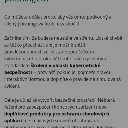
Co můžete udělat proto, aby vás tento podvodný a
cílený phishingový útok nezaskočil?
Začněte tím, že budete neustále ve střehu. Lidské chybě
se těžko předchází, ale je možné snížit
pravděpodobnost, že se stane spouštěčem
kybernetického útoku. V tomto směru je zlatým
standardem
školení v oblasti kybernetické
bezpečnosti
– obzvlášť, pokud jej pojmete hravou,
interaktivní formou a doplníte o pravidelná simulovaná
cvičení.
Dále je důležité vytvořit bezpečné prostředí. Některá
řešení pro zabezpečení koncových zařízení nebo
doplňkové produkty pro ochranu cloudových
aplikací
a e-mailových serverů obsahují anti-
phishingové funkce a pokročilé filtry, které dokážou