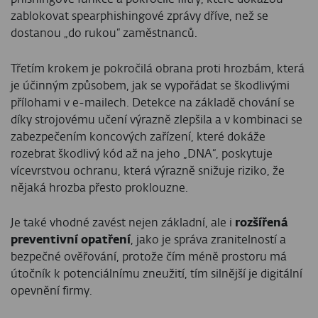
zablokovat spearphishingové zprávy dříve, než se
dostanou „do rukou“ zaměstnanců.
Třetím krokem je pokročilá obrana proti hrozbám, která
je účinným způsobem, jak se vypořádat se škodlivými
přílohami v e-mailech. Detekce na základě chování se
díky strojovému učení výrazně zlepšila a v kombinaci se
zabezpečením koncových zařízení, které dokáže
rozebrat škodlivý kód až na jeho „DNA“, poskytuje
vícevrstvou ochranu, která výrazně snižuje riziko, že
nějaká hrozba přesto proklouzne.
Je také vhodné zavést nejen základní, ale i
rozšířená
preventivní opatření
, jako je správa zranitelností a
bezpečné ověřování, protože čím méně prostoru má
útočník k potenciálnímu zneužití, tím silnější je digitální
opevnění firmy.