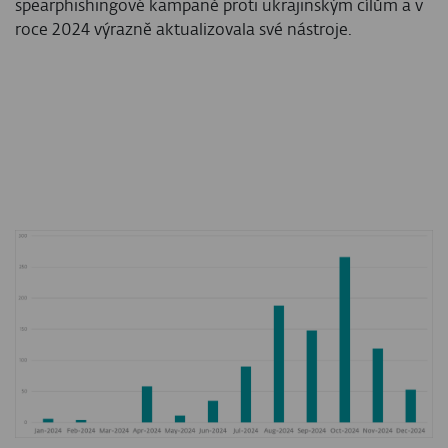
spearphishingové kampaně proti ukrajinským cílům a v
roce 2024 výrazně aktualizovala své nástroje.