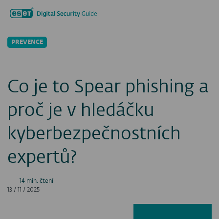
Hledat...
Men
PREVENCE
Co je to Spear phishing a
proč je v hledáčku
kyberbezpečnostních
expertů?
14 min. čtení
13 / 11 / 2025
Facebook
LinkedIn
X
E-ma