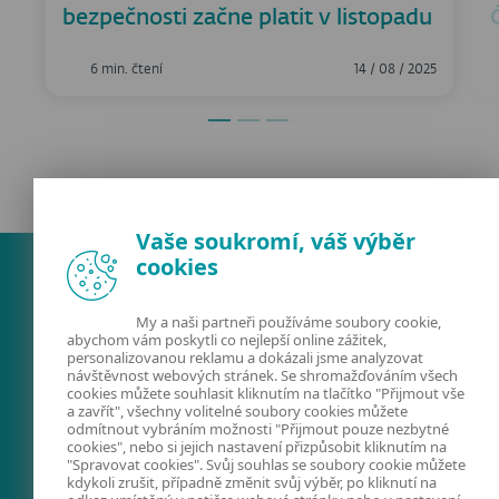
bezpečnosti začne platit v listopadu
6 min. čtení
14 / 08 / 2025
Vaše soukromí, váš výběr
cookies
My a naši partneři používáme soubory cookie,
abychom vám poskytli co nejlepší online zážitek,
personalizovanou reklamu a dokázali jsme analyzovat
návštěvnost webových stránek. Se shromažďováním všech
cookies můžete souhlasit kliknutím na tlačítko "Přijmout vše
a zavřít", všechny volitelné soubory cookies můžete
odmítnout vybráním možnosti "Přijmout pouze nezbytné
FACEBOOK
X
LINKEDIN
cookies", nebo si jejich nastavení přizpůsobit kliknutím na
"Spravovat cookies". Svůj souhlas se soubory cookie můžete
FIRMY A TECHNOLOGIE
kdykoli zrušit, případně změnit svůj výběr, po kliknutí na