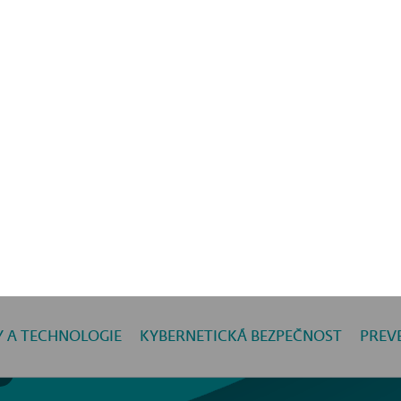
i prostřednictvím VPN sítě SoftEther.
Y A TECHNOLOGIE
KYBERNETICKÁ BEZPEČNOST
PREV
Odebírat novinky
e svou firmou v bezpečí díky našim bezpečnost
doporučením.
able to get data from our server. Try again later, plea