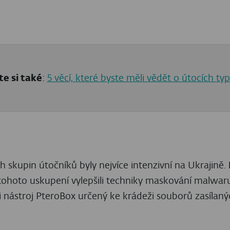
skejte prémiový ob