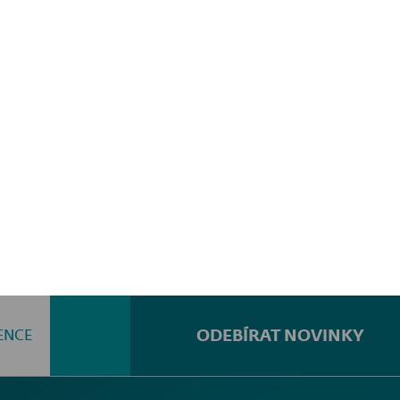
ODEBÍRAT NOVINKY
ENCE
Hledat...
ním tipům a
se.