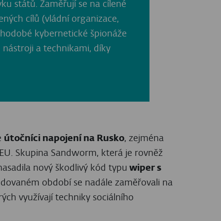
ě poskytovatele kryptoměnové peněženky
í. Po citelném loňském poklesu se skupiny
acílení. Místo na anglicky mluvící think-
ty a diplomatický personál. Skupina
ejskou firmu vyvíjející průmyslový