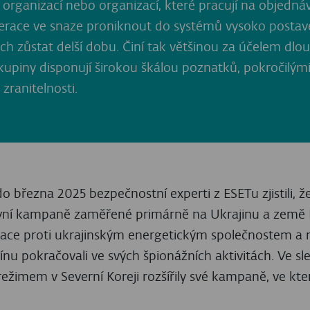
la kompromitace dodavatelského řetězce – konkrétn
 přibližné hodnotě 1,5 miliardy dolarů (USD).
mezitím vykazovaly kolísání v intenzitě svých operac
5 na obvyklou úroveň svých aktivit. Změnily však své z
DR se nyní zaměřují především na jihokorejské subjek
ila na scéně spolu se sofistikovaným útokem na jihokor