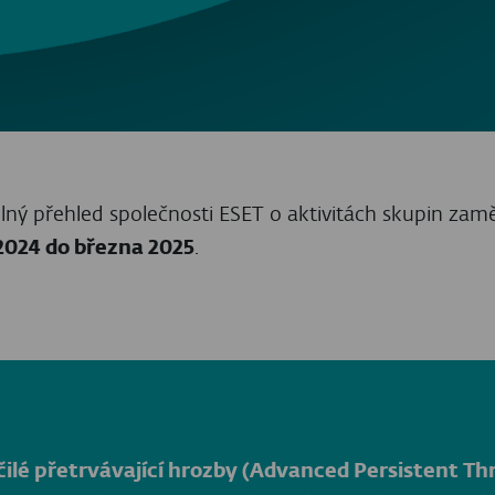
ozba pro kryptoměny
byli obzvláště aktivní v kampaních, které slibovaly fin
blasti, na které se zaměřuje, když k nalákání obětí vyu
ch peněženek a přihlašovacích údajů z webových proh
 k šíření škodlivého kódu WeaselStore určeného pro rů
skými APT skupinami pak byla krádež kryptoměn na bu