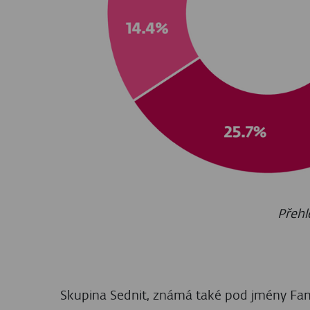
KYBERNETICKÁ BEZPEČNOST
ESET Threat Report
H1 2026