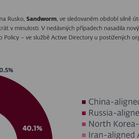
eport poskytuje společnost ESET také podrobnější 
ů, kritické infrastruktury nebo vysoce cenných akti
mace a pravidelné aktualizace o činnosti konkrétních 
 stránce
.