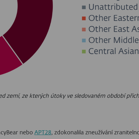
CENTRUM ZDROJŮ
KYBERNETICKÁ BEZPEČNOST
ESET APT Activity
Report