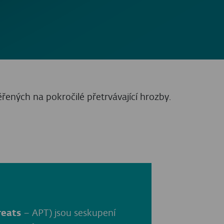
anční zisk. Skupina útočníků
žila falešné pracovní nabídky. Cílem byla
lížečů a správců hesel. Skupina využívala
zné platformy a operační systémy.
rze Bybit. FBI tento útok připsala skupině