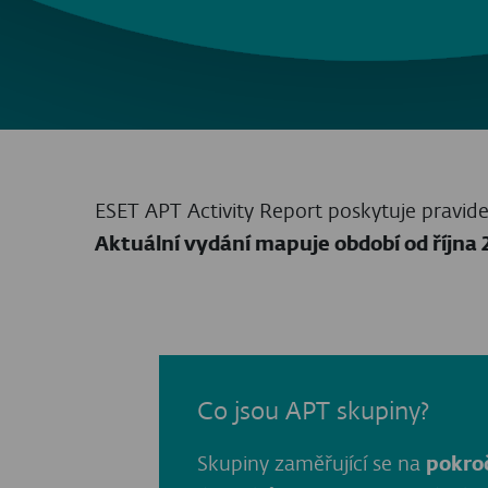
Severokorejská hr
Útočníci napojení na režim v Severní Koreji 
DeceptiveDevelopment
výrazně rozšířila o
krádež přístupových údajů do kryptoměnový
inovativní techniky sociálního inženýrství
Další významnou událostí mezi severokorej