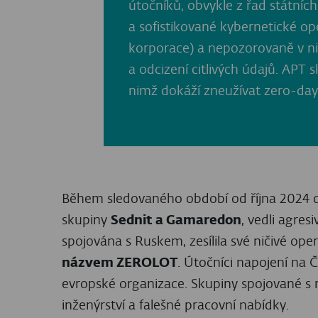
TraderTraitor
. Součástí tohoto útoku by
Safe{Wallet}. Útok měl za následek ztrátu v
Ostatní skupiny napojené na Severní Koreu 
Kimsuky a Konni vrátily na začátku roku 202
tanky, nevládní organizace a experty na KL
Andariel se po roce nečinnosti znovu objev
software.