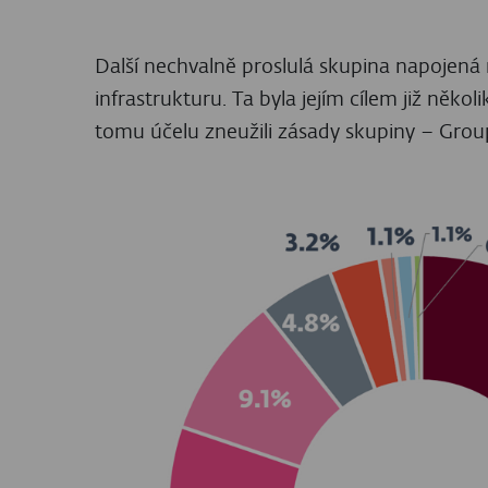
ESET Threat Intelligence
Kromě veřejné zprávy ESET APT Activity R
pro organizace zaměřené na ochranu občan
kyberzločinci a národními státy.
Zpráva poskytuje podrobné technické infor
ESET Threat Intelligence naleznete
na této