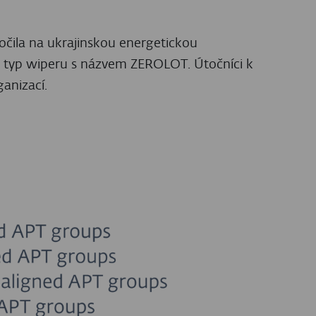
zprávu ESET APT Report PREMIUM určenou
v před kybernetickými útoky vedenými
APT skupin. Více informací o službách