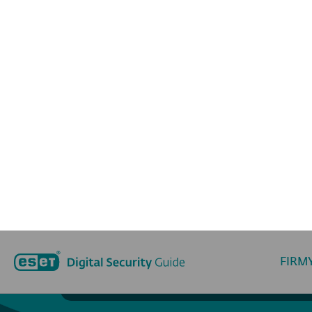
Webworm cílili na srbskou vládní organizac
FIRM
Zůstaňte s
Un