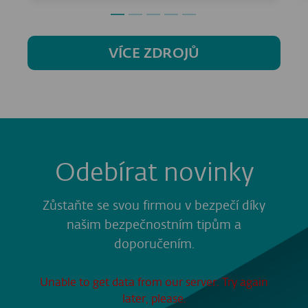
VÍCE ZDROJŮ
Odebírat novinky
Zůstaňte se svou firmou v bezpečí díky
našim bezpečnostním tipům a
doporučením.
Unable to get data from our server. Try again
later, please.