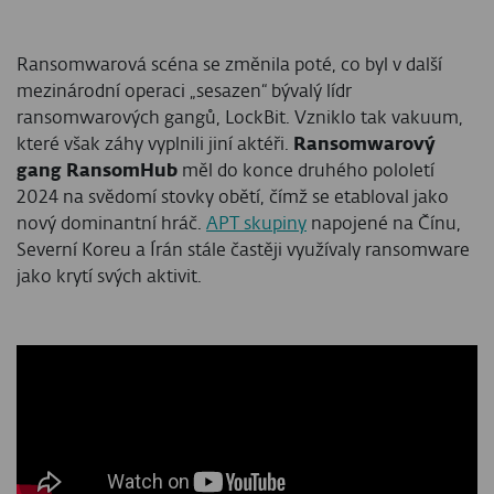
Ransomwarová scéna se změnila poté, co byl v další
mezinárodní operaci „sesazen“ bývalý lídr
ransomwarových gangů, LockBit. Vzniklo tak vakuum,
které však záhy vyplnili jiní aktéři.
Ransomwarový
gang RansomHub
měl do konce druhého pololetí
2024 na svědomí stovky obětí, čímž se etabloval jako
nový dominantní hráč.
APT skupiny
napojené na Čínu,
Severní Koreu a Írán stále častěji využívaly ransomware
jako krytí svých aktivit.