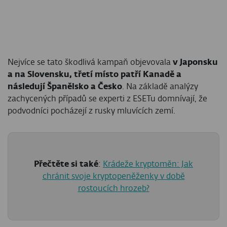
Nejvíce se tato škodlivá kampaň objevovala
v Japonsku
a na Slovensku, třetí místo patří Kanadě a
následují Španělsko a Česko
. Na základě analýzy
zachycených případů se experti z ESETu domnívají, že
podvodníci pocházejí z rusky mluvících zemí.
Přečtěte si také
:
Krádeže kryptoměn: Jak
chránit svoje kryptopeněženky v době
rostoucích hrozeb?