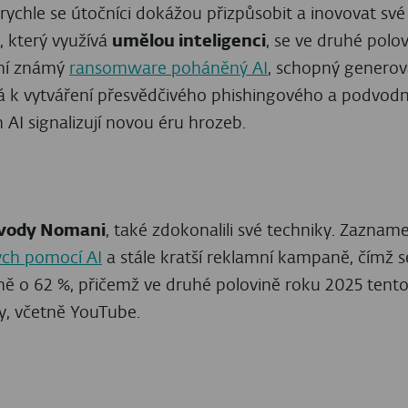
globální operace k narušení infostelaeru Lumma S
sou však pravděpodobně už pryč – detekce klesly ve d
ční vektor tohoto malwaru – trojan HTML/FakeCaptch
aké jako GuLoader, dostal do popředí a podle bezpeč
r poskytovaný jako malware-as-a-service, distribuo
ní jiného malwaru – ransomwaru a infostealerů, jako
. V České republice se ve větší kampani objevil
během