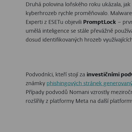
Poté, co proběhla v květnu loňského roku
znovu nakrátko objevit. Jeho slavné časy j
polovině roku o 86 %. Významný distribu
zmizel z telemetrie společnosti ESET.
Mezitím se
škodlivý kód CloudEyE
, známý t
třicetinásobně. Tento downloader a krypto
mailových kampaní
, se používá k nasaze
Nejvíce bylo touto hrozbou zasaženo Polsko