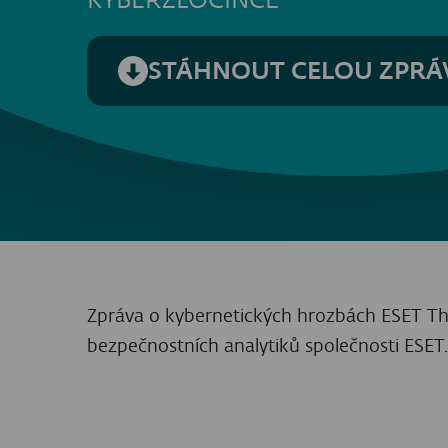
V případě
platformy Android
nadále rostl
87 % a několik významných vylepšení a ka
v roce 2024 – získal vylepšené funkcionali
budoucí útoky. RatOn, zcela nový malware
útoků s využitím přenosu dat pomocí NFC.
Přečtěte si 
Obávané infos