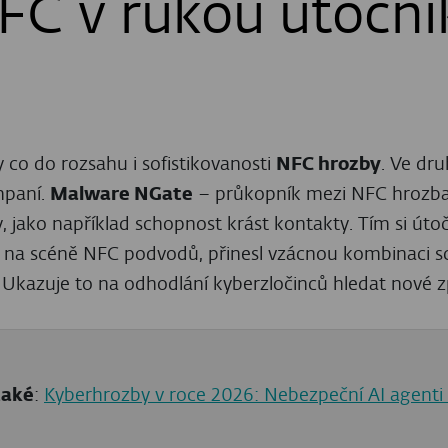
CENTRUM ZDROJŮ
KYBERNETICKÁ BEZPEČNOST