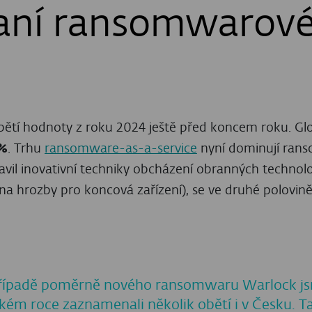
skejte prémiový ob