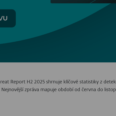
y co do rozsahu i sofistikovanosti
NFC hrozby
. Ve dr
mpaní.
Malware NGate
– průkopník mezi NFC hrozbam
ty, jako například schopnost krást kontakty. Tím si út
 na scéně NFC podvodů, přinesl vzácnou kombinaci sc
 Ukazuje to na odhodlání kyberzločinců hledat nové 
také
:
Kyberhrozby v roce 2026: Nebezpeční AI agenti 
tealery