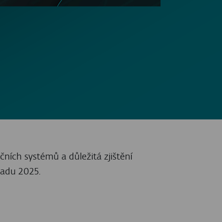
uhé polovině roku 2025 se jednalo o nárůst
i, který poprvé objevila společnost ESET
očníci pravděpodobně připravují půdu pro
hopností vzdáleného přístupu (RAT) a
způsoby útoků.
a boj o drony