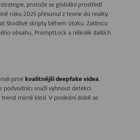
tealer
, se tento malware dokázal dvakrát
ruhé polovině roku 2025 oproti první
a používaný v
útocích ClickFix
– téměř
nostních expertů vzrostl téměř
vaný
prostřednictvím škodlivých e-
 jsou Rescoms, Formbook a Agent Tesla.
 loňského listopadu
.