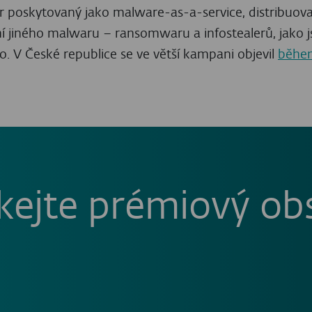
VÍCE ZDROJŮ
Odebírat novinky