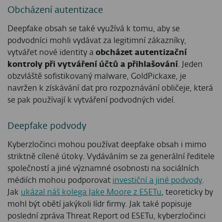
Obcházení autentizace
Deepfake obsah se také využívá k tomu, aby se
podvodníci mohli vydávat za legitimní zákazníky,
vytvářet nové identity a
obcházet autentizační
kontroly při vytváření účtů a přihlašování
. Jeden
obzvláště sofistikovaný malware, GoldPickaxe, je
navržen k získávání dat pro rozpoznávání obličeje, která
se pak používají k vytváření podvodných videí.
Deepfake podvody
Kyberzločinci mohou používat deepfake obsah i mimo
striktně cílené útoky. Vydáváním se za generální ředitele
společností a jiné významné osobnosti na sociálních
médiích mohou podporovat
investiční a jiné podvody
.
Jak
ukázal náš kolega Jake Moore z ESETu
, teoreticky by
mohl být obětí jakýkoli lídr firmy. Jak také popisuje
poslední zpráva Threat Report od ESETu, kyberzločinci