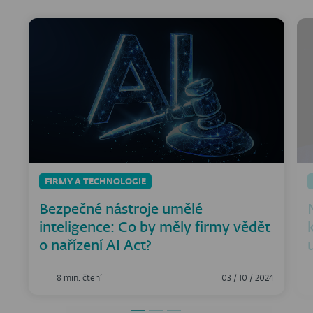
FIRMY A TECHNOLOGIE
Bezpečné nástroje umělé
inteligence: Co by měly firmy vědět
o nařízení AI Act?
8 min. čtení
03 / 10 / 2024