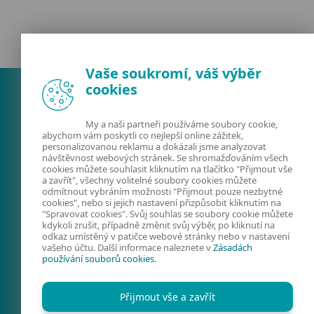
Vaše soukromí, váš výběr
cookies
My a naši partneři používáme soubory cookie,
abychom vám poskytli co nejlepší online zážitek,
personalizovanou reklamu a dokázali jsme analyzovat
návštěvnost webových stránek. Se shromažďováním všech
cookies můžete souhlasit kliknutím na tlačítko "Přijmout vše
a zavřít", všechny volitelné soubory cookies můžete
odmítnout vybráním možnosti "Přijmout pouze nezbytné
FACEBOOK
X
LINKEDIN
cookies", nebo si jejich nastavení přizpůsobit kliknutím na
"Spravovat cookies". Svůj souhlas se soubory cookie můžete
FIRMY A TECHNOLOGIE
kdykoli zrušit, případně změnit svůj výběr, po kliknutí na
odkaz umístěný v patičce webové stránky nebo v nastavení
KYBERNETICKÁ
vašeho účtu. Další informace naleznete v
Zásadách
používání souborů cookies
.
BEZPEČNOST
PREVENCE
Přijmout vše a zavřít
KONTAKTY