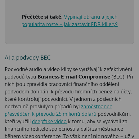
Přečtěte si také
:
Vypínají obranu a jejich
popularita roste – jak zastavit EDR killery?
AI a podvody BEC
Podvodné audio a video klipy se využívají k zefektivnění
podvodů typu
Business E-mail Compromise
(BEC). Při
nich jsou zpravidla pracovníci finančního oddělení
podvodem dohnáni k převodu firemních peněz na účty,
které kontrolují podvodníci. V jednom z posledních
nechvalně proslulých případů byl
zaměstnanec
přesvědčen k převodu 25 milionů dolarů
podvodníkům,
kteří využili
deepfake video
k tomu, aby se vydávali za
finančního ředitele společnosti a další zaměstnance
během videokonference. To však není nic nového – už v