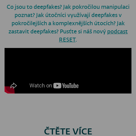
Co jsou to deepfakes? Jak pokročilou manipulaci
poznat? Jak útočníci využívají deepfakes v
pokročilejších a komplexnějších útocích? Jak
zastavit deepfakes? Pusťte si náš nový
podcast
RESET
.
ČTĚTE VÍCE