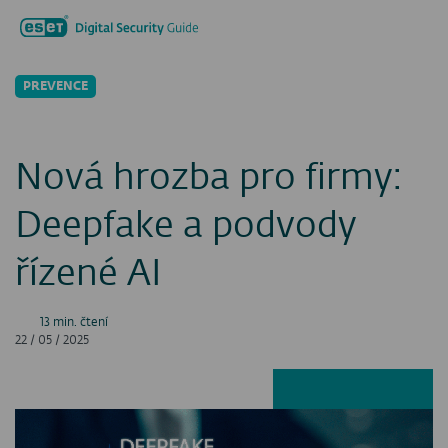
Hledat...
Men
PREVENCE
Nová hrozba pro firmy:
Deepfake a podvody
řízené AI
13 min. čtení
22 / 05 / 2025
Facebook
LinkedIn
X
E-ma