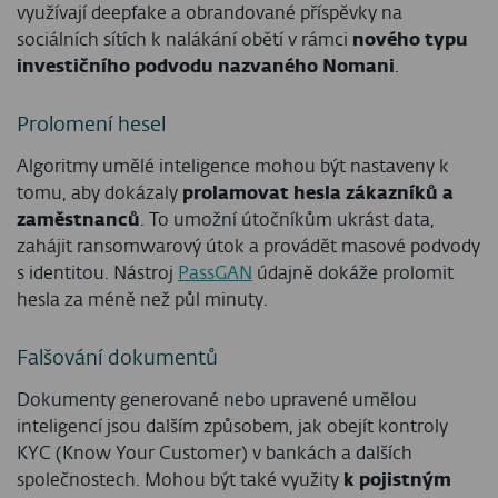
využívají deepfake a obrandované příspěvky na
sociálních sítích k nalákání obětí v rámci
nového typu
investičního podvodu nazvaného Nomani
.
Prolomení hesel
Algoritmy umělé inteligence mohou být nastaveny k
tomu, aby dokázaly
prolamovat hesla zákazníků a
zaměstnanců
. To umožní útočníkům ukrást data,
zahájit ransomwarový útok a provádět masové podvody
s identitou. Nástroj
PassGAN
údajně dokáže prolomit
hesla za méně než půl minuty.
Falšování dokumentů
Dokumenty generované nebo upravené umělou
inteligencí jsou dalším způsobem, jak obejít kontroly
KYC (Know Your Customer) v bankách a dalších
společnostech. Mohou být také využity
k pojistným