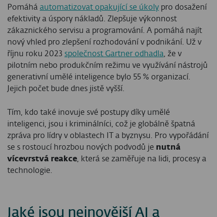
Pomáhá
automatizovat opakující se úkoly
pro dosažení
efektivity a úspory nákladů. Zlepšuje výkonnost
zákaznického servisu a programování. A pomáhá najít
nový vhled pro zlepšení rozhodování v podnikání. Už v
říjnu roku 2023
společnost Gartner odhadla
, že v
pilotním nebo produkčním režimu ve využívání nástrojů
generativní umělé inteligence bylo 55 % organizací.
Jejich počet bude dnes jistě vyšší.
Tím, kdo také inovuje své postupy díky umělé
inteligenci, jsou i kriminálníci, což je globálně špatná
zpráva pro lídry v oblastech IT a byznysu. Pro vypořádání
se s rostoucí hrozbou nových podvodů je
nutná
vícevrstvá reakce
, která se zaměřuje na lidi, procesy a
technologie.
Jaké jsou nejnovější AI a