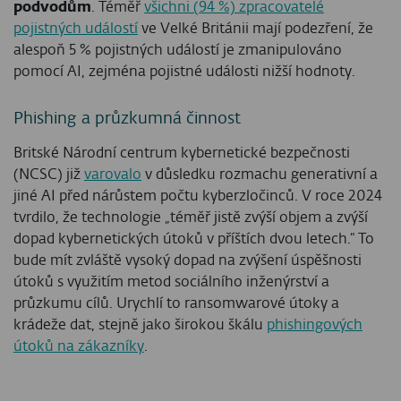
podvodům
. Téměř
všichni (94 %) zpracovatelé
pojistných událostí
ve Velké Británii mají podezření, že
alespoň 5 % pojistných událostí je zmanipulováno
pomocí AI, zejména pojistné události nižší hodnoty.
Phishing a průzkumná činnost
Britské Národní centrum kybernetické bezpečnosti
(NCSC) již
varovalo
v důsledku rozmachu generativní a
jiné AI před nárůstem počtu kyberzločinců. V roce 2024
tvrdilo, že technologie „téměř jistě zvýší objem a zvýší
dopad kybernetických útoků v příštích dvou letech.“ To
bude mít zvláště vysoký dopad na zvýšení úspěšnosti
útoků s využitím metod sociálního inženýrství a
průzkumu cílů. Urychlí to ransomwarové útoky a
krádeže dat, stejně jako širokou škálu
phishingových
útoků na zákazníky
.