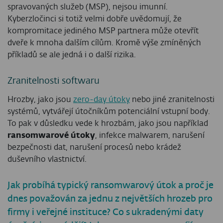
spravovaných služeb (MSP), nejsou imunní.
Kyberzločinci si totiž velmi dobře uvědomují, že
kompromitace jediného MSP partnera může otevřít
dveře k mnoha dalším cílům. Kromě výše zmíněných
příkladů se ale jedná i o další rizika.
Zranitelnosti softwaru
Hrozby, jako jsou
zero-day útoky
nebo jiné zranitelnosti
systémů, vytvářejí útočníkům potenciální vstupní body.
To pak v důsledku vede k hrozbám, jako jsou například
ransomwarové útoky
, infekce malwarem, narušení
bezpečnosti dat, narušení procesů nebo krádež
duševního vlastnictví.
Jak probíhá typický ransomwarový útok a proč je
dnes považován za jednu z největších hrozeb pro
firmy i veřejné instituce? Co s ukradenými daty