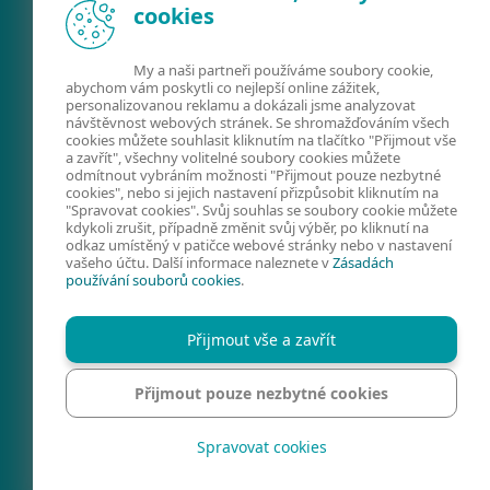
cookies
My a naši partneři používáme soubory cookie,
abychom vám poskytli co nejlepší online zážitek,
personalizovanou reklamu a dokázali jsme analyzovat
návštěvnost webových stránek. Se shromažďováním všech
cookies můžete souhlasit kliknutím na tlačítko "Přijmout vše
a zavřít", všechny volitelné soubory cookies můžete
odmítnout vybráním možnosti "Přijmout pouze nezbytné
FACEBOOK
X
LINKEDIN
cookies", nebo si jejich nastavení přizpůsobit kliknutím na
"Spravovat cookies". Svůj souhlas se soubory cookie můžete
FIRMY A TECHNOLOGIE
kdykoli zrušit, případně změnit svůj výběr, po kliknutí na
odkaz umístěný v patičce webové stránky nebo v nastavení
KYBERNETICKÁ
vašeho účtu. Další informace naleznete v
Zásadách
používání souborů cookies
.
BEZPEČNOST
PREVENCE
Přijmout vše a zavřít
KONTAKTY
SPRAVOVAT COOKIES
Přijmout pouze nezbytné cookies
REGION
Spravovat cookies