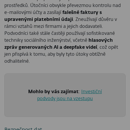
prostředků. Útočníci obvykle převezmou kontrolu nad
e-mailovými účty a zasílají
falešné faktury s
upravenými platebními údaji
. Zneužívají důvěru v
rámci vztahů mezi firmami a jejich dodavateli.
Podvodníci také stále častěji používají sofistikované
techniky sociálního inženýrství, včetně
hlasových
zpráv generovaných AI a deepfake videí
, což opět
jen přispívá k tomu, aby byly tyto útoky obtížně
odhalitelné.
Mohlo by vás zajímat
:
Investiční
podvody jsou na vzestupu
Bezpečnost dat