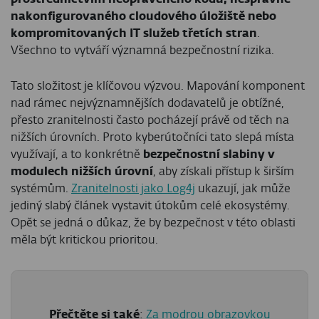
nakonfigurovaného cloudového úložiště nebo
kompromitovaných IT služeb třetích stran
.
Všechno to vytváří významná bezpečnostní rizika.
Tato složitost je klíčovou výzvou. Mapování komponent
nad rámec nejvýznamnějších dodavatelů je obtížné,
přesto zranitelnosti často pocházejí právě od těch na
nižších úrovních. Proto kyberútočníci tato slepá místa
využívají, a to konkrétně
bezpečnostní slabiny v
modulech nižších úrovní
, aby získali přístup k širším
systémům.
Zranitelnosti jako Log4j
ukazují, jak může
jediný slabý článek vystavit útokům celé ekosystémy.
Opět se jedná o důkaz, že by bezpečnost v této oblasti
měla být kritickou prioritou.
Přečtěte si také
:
Za modrou obrazovkou