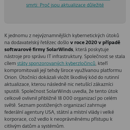
smrti: Proč jsou aktualizace důležité
K jednomu z nejvýznamnějších kybernetických útoků
na dodavatelský řetězec došlo
v roce 2020 v případě
softwarové firmy SolarWinds
, která poskytuje
nástroje pro správu IT infrastruktury. Společnost se stala
cílem
státy sponzorovaných kyberzločinců
, kteří
kompromitovali její tehdy široce využívanou platformu
Orion. Útočníci dokázali vložit škodlivý kód do rutinní
aktualizace, kterou následně nic netušící zákazníci
spustili. Společnost SolarWinds uvedla, že tento útok
celkově ovlivnil přibližně 18 000 organizací po celém
světě. Seznam postižených organizací zahrnuje
federální agentury USA, státní a místní vlády i velké
korporace, což vedlo k neoprávněnému přístupu k
citlivým datům a systémům.