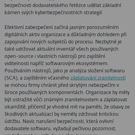
bezpečnosti dodavatelského řetězce udělat základní
kámen svých kyberbezpečnostních strategií.
Efektivní zabezpečení začíná jasným porozuměním
digitálních aktiv organizace a důkladným dohledem při
zapojování nových subjektů do procesu. Nezbytné je
také udržovat aktuální inventář všech používaných
open-source i vlastních nástrojů pro zajištění
viditelnosti napříč softwarovým ekosystémem.
Používáním nástrojů, jako je analýza složení softwaru
(SCA), a zajištěním včasného
záplatování zranitelností
se mohou firmy chránit před skrytým nebezpečím v
široce používaných komponentách. Organizace by měly
být ostražité vůči známým zranitelnostem a záplatovat
okamžitě, přičemž je vhodné mít na paměti, že obavy ze
škodlivých aktualizací by neměly zdržovat kritickou
údržbu. Navíc narušení bezpečnosti, která ovlivní
dodavatele softwaru, vyžadují pečlivou pozornost,