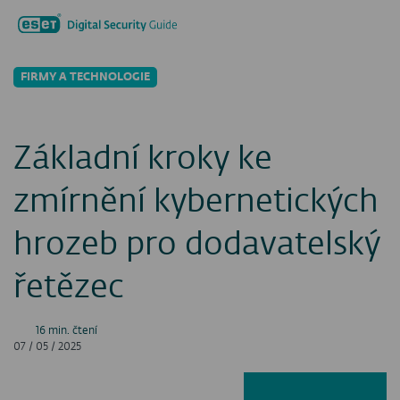
Hledat...
Men
FIRMY A TECHNOLOGIE
Základní kroky ke
zmírnění kybernetických
hrozeb pro dodavatelský
řetězec
16 min. čtení
07 / 05 / 2025
Facebook
LinkedIn
X
E-ma