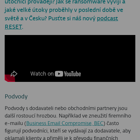
útočníci provádějí? Jak se ransomware vyvíjí a
jaké velké útoky proběhly v poslední době ve
světě a v Česku? Pusťte si náš nový
podcast
RESET
.
Podvody
Podvody s dodavateli nebo obchodními partnery jsou
další rostoucí hrozbou. Například ve zneužití firemního
e-mailu (
Business Email Compromise, BEC
) často
figurují podvodníci, kteří se vydávají za dodavatele, aby
oklamali klienty a přiměli je k převodu finančních