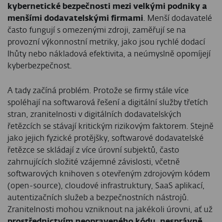
kybernetické bezpečnosti mezi velkými podniky a
menšími dodavatelskými firmami
. Menší dodavatelé
často fungují s omezenými zdroji, zaměřují se na
provozní výkonnostní metriky, jako jsou rychlé dodací
lhůty nebo nákladová efektivita, a neúmyslně opomíjejí
kyberbezpečnost.
A tady začíná problém. Protože se firmy stále více
spoléhají na softwarová řešení a digitální služby třetích
stran, zranitelnosti v digitálních dodavatelských
řetězcích se stávají kritickým rizikovým faktorem. Stejně
jako jejich fyzické protějšky, softwarové dodavatelské
řetězce se skládají z více úrovní subjektů, často
zahrnujících složité vzájemné závislosti, včetně
softwarových knihoven s otevřeným zdrojovým kódem
(open-source), cloudové infrastruktury, SaaS aplikací,
autentizačních služeb a bezpečnostních nástrojů.
Zranitelnosti mohou vzniknout na jakékoli úrovni, ať už
prostřednictvím neopraveného kódu, nesprávně