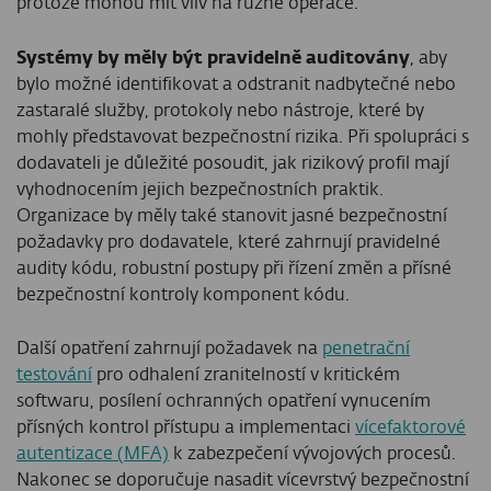
protože mohou mít vliv na různé operace.
Systémy by měly být pravidelně auditovány
, aby
bylo možné identifikovat a odstranit nadbytečné nebo
zastaralé služby, protokoly nebo nástroje, které by
mohly představovat bezpečnostní rizika. Při spolupráci s
dodavateli je důležité posoudit, jak rizikový profil mají
vyhodnocením jejich bezpečnostních praktik.
Organizace by měly také stanovit jasné bezpečnostní
požadavky pro dodavatele, které zahrnují pravidelné
audity kódu, robustní postupy při řízení změn a přísné
bezpečnostní kontroly komponent kódu.
Další opatření zahrnují požadavek na
penetrační
testování
pro odhalení zranitelností v kritickém
softwaru, posílení ochranných opatření vynucením
přísných kontrol přístupu a implementaci
vícefaktorové
autentizace (MFA)
k zabezpečení vývojových procesů.
Nakonec se doporučuje nasadit vícevrstvý bezpečnostní