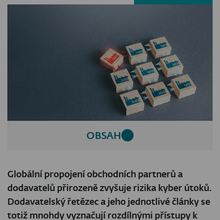
OBSAH
Globální propojení obchodních partnerů a
dodavatelů přirozeně zvyšuje rizika kyber útoků.
Dodavatelský řetězec a jeho jednotlivé články se
totiž mnohdy vyznačují rozdílnými přístupy k