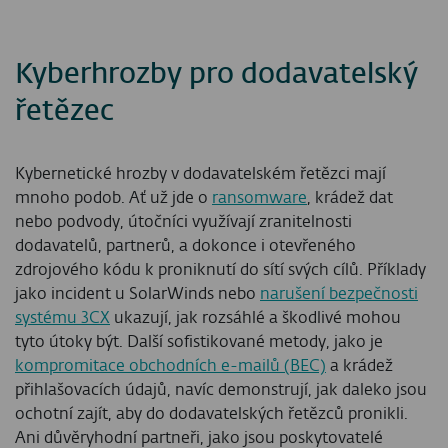
Kyberhrozby pro dodavatelský
řetězec
Kybernetické hrozby v dodavatelském řetězci mají
mnoho podob. Ať už jde o
ransomware
, krádež dat
nebo podvody, útočníci využívají zranitelnosti
dodavatelů, partnerů, a dokonce i otevřeného
zdrojového kódu k proniknutí do sítí svých cílů. Příklady
jako incident u SolarWinds nebo
narušení bezpečnosti
systému 3CX
ukazují, jak rozsáhlé a škodlivé mohou
tyto útoky být. Další sofistikované metody, jako je
kompromitace obchodních e-mailů (BEC)
a krádež
přihlašovacích údajů, navíc demonstrují, jak daleko jsou
ochotní zajít, aby do dodavatelských řetězců pronikli.
Ani důvěryhodní partneři, jako jsou poskytovatelé