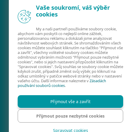
Vaše soukromí, váš výběr
cookies
My a naši partneři používáme soubory cookie,
abychom vám poskytli co nejlepší online zážitek,
personalizovanou reklamu a dokázali jsme analyzovat
návštěvnost webových stránek. Se shromažďováním všech
FACEBOOK
X
LINKEDIN
cookies můžete souhlasit kliknutím na tlačítko "Přijmout vše
a zavřít", všechny volitelné soubory cookies můžete
FIRMY A TECHNOLOGIE
odmítnout vybráním možnosti "Přijmout pouze nezbytné
cookies", nebo si jejich nastavení přizpůsobit kliknutím na
KYBERNETICKÁ
"Spravovat cookies". Svůj souhlas se soubory cookie můžete
kdykoli zrušit, případně změnit svůj výběr, po kliknutí na
BEZPEČNOST
odkaz umístěný v patičce webové stránky nebo v nastavení
vašeho účtu. Další informace naleznete v
Zásadách
PREVENCE
používání souborů cookies
.
KONTAKTY
SPRAVOVAT COOKIES
Přijmout vše a zavřít
REGION
Přijmout pouze nezbytné cookies
Spravovat cookies