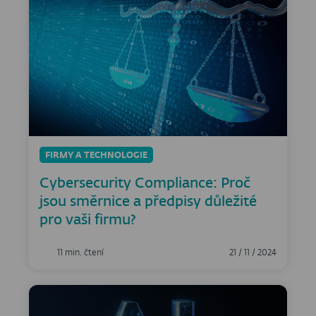
FIRMY A TECHNOLOGIE
Cybersecurity Compliance: Proč
jsou směrnice a předpisy důležité
pro vaši firmu?
11 min. čtení
21 / 11 / 2024