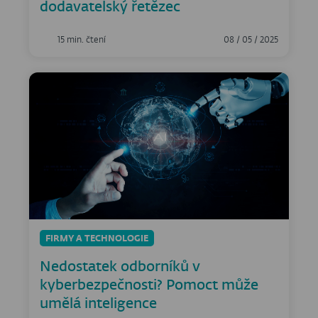
dodavatelský řetězec
15 min. čtení
08 / 05 / 2025
FIRMY A TECHNOLOGIE
Nedostatek odborníků v
kyberbezpečnosti? Pomoct může
umělá inteligence