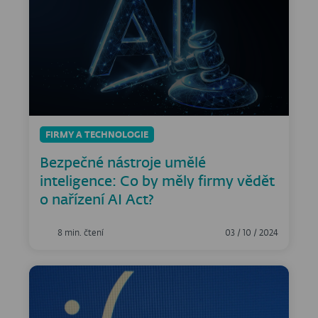
FIRMY A TECHNOLOGIE
Bezpečné nástroje umělé
inteligence: Co by měly firmy vědět
o nařízení AI Act?
8 min. čtení
03 / 10 / 2024