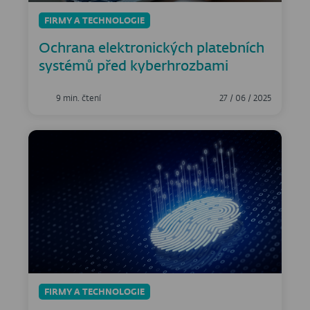
FIRMY A TECHNOLOGIE
Ochrana elektronických platebních
systémů před kyberhrozbami
9 min. čtení
27 / 06 / 2025
FIRMY A TECHNOLOGIE