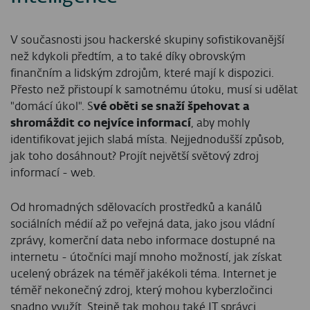
V současnosti jsou hackerské skupiny sofistikovanější
než kdykoli předtím, a to také díky obrovským
finančním a lidským zdrojům, které mají k dispozici.
Přesto než přistoupí k samotnému útoku, musí si udělat
"domácí úkol". S
vé oběti se snaží špehovat a
shromáždit co nejvíce informací
, aby mohly
identifikovat jejich slabá místa. Nejjednodušší způsob,
jak toho dosáhnout? Projít největší světový zdroj
informací - web.
Od hromadných sdělovacích prostředků a kanálů
sociálních médií až po veřejná data, jako jsou vládní
zprávy, komerční data nebo informace dostupné na
internetu - útočníci mají mnoho možností, jak získat
ucelený obrázek na téměř jakékoli téma. Internet je
téměř nekonečný zdroj, který mohou kyberzločinci
snadno využít. Stejně tak mohou také IT správci