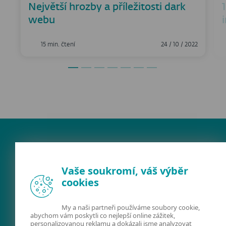
Největší hrozby a příležitosti dark
webu
15 min. čtení
24 / 10 / 2022
Vaše soukromí, váš výběr
cookies
My a naši partneři používáme soubory cookie,
FACEBOOK
X
LINKEDIN
abychom vám poskytli co nejlepší online zážitek,
personalizovanou reklamu a dokázali jsme analyzovat