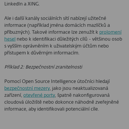
LinkedIn a XING.
Ale i další kanály sociálních sítí nabízejí užitečné
informace (například jména domácích mazlíčků a
příbuzných). Takové informace lze zenužít k
prolomení
hesel
nebo k identifikaci důležitých cílů - většinou osob
s vyšším oprávněním k uživatelským účtům nebo
přístupem k důvěrným informacím.
Příklad 2: Bezpečnostní zranitelnosti
Pomocí Open Source Intelligence útočníci hledají
bezpečnostní mezery
, jako jsou neaktualizovaná
zařízení,
otevřené porty
, špatně nakonfigurovaná
cloudová úložiště nebo dokonce náhodně zveřejněné
informace, aby identifikovali potenciální cíle.