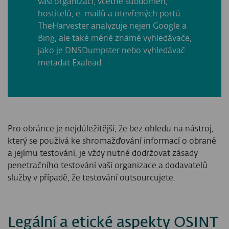
vaší organizaci, včetně subdomén,
hostitelů, e-mailů a otevřených portů.
TheHarvester analyzuje nejen Google a
Bing, ale také méně známé vyhledávače,
jako je DNSDumpster nebo vyhledávač
metadat Exalead.
Pro obránce je nejdůležitější, že bez ohledu na nástroj,
který se používá ke shromažďování informací o obraně
a jejímu testování, je vždy nutné dodržovat zásady
penetračního testování vaší organizace a dodavatelů
služby v případě, že testování outsourcujete.
Legální a etické aspekty OSINT