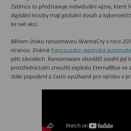
Zatímco to představuje individuální výzvy, které ř
digitální hrozby mají globální dosah a kybernetič
ke své akci.
Během útoku ransomwaru WannaCry v roce 2017 
stranou. Známá
francouzsko-japonská automobil
pěti závodech. Ransomware obzvlášť zasáhl její 
prostřednictvím zneužití exploitu EternalBlue ve
stále populární a často využívané pro výrobu v 