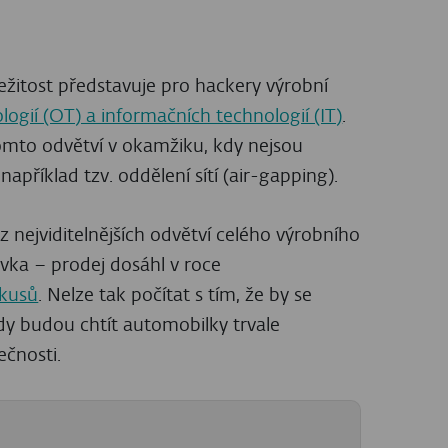
říležitost představuje pro hackery výrobní
ogií (OT) a informačních technologií (IT)
.
omto odvětví v okamžiku, kdy nejsou
apříklad tzv. oddělení sítí (air-gapping).
 nejviditelnějších odvětví celého výrobního
vka – prodej dosáhl v roce
 kusů
. Nelze tak počítat s tím, že by se
ády budou chtít automobilky trvale
ečnosti.