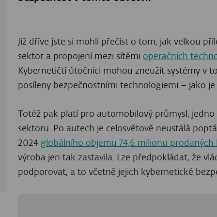
Již dříve jste si mohli přečíst o tom, jak velkou p
sektor a propojení mezi sítěmi
operačních technol
Kybernetičtí útočníci mohou zneužít systémy v t
posíleny bezpečnostními technologiemi – jako je n
Totéž pak platí pro automobilový průmysl, jedno z
sektoru. Po autech je celosvětově neustálá poptá
2024
globálního objemu 74,6 milionu prodaných
výroba jen tak zastavila. Lze předpokládat, že vl
podporovat, a to včetně jejich kybernetické bezp