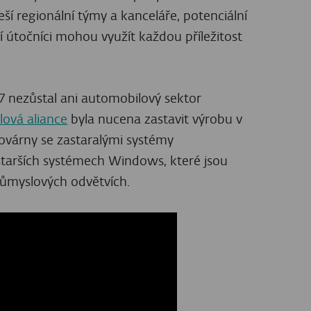
eší regionální týmy a kanceláře, potenciální
tí útočníci mohou využít každou příležitost
nezůstal ani automobilový sektor
ová aliance
byla nucena zastavit výrobu v
továrny se zastaralými systémy
 starších systémech Windows, které jsou
průmyslových odvětvích.