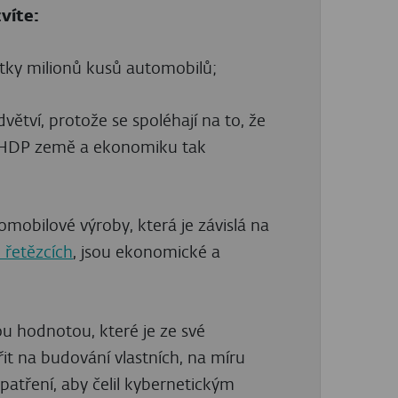
víte:
ítky milionů kusů automobilů;
ětví, protože se spoléhají na to, že
tí HDP země a ekonomiku tak
mobilové výroby, která je závislá na
 řetězcích
, jsou ekonomické a
ou hodnotou, které je ze své
it na budování vlastních, na míru
atření, aby čelil kybernetickým