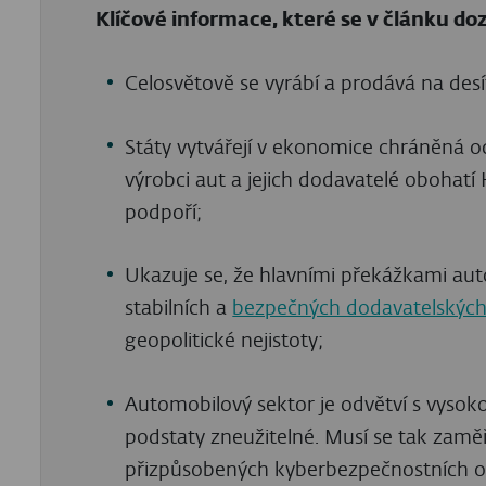
Klíčové informace, které se v článku doz
Celosvětově se vyrábí a prodává na des
Státy vytvářejí v ekonomice chráněná odv
výrobci aut a jejich dodavatelé oboha
podpoří;
Ukazuje se, že hlavními překážkami auto
stabilních a
bezpečných dodavatelských
geopolitické nejistoty;
Automobilový sektor je odvětví s vysok
podstaty zneužitelné. Musí se tak zaměř
přizpůsobených kyberbezpečnostních op