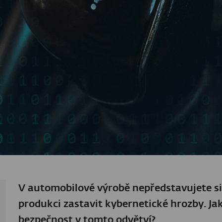
V automobilové výrobě nepředstavujete s
produkci zastavit kybernetické hrozby. Ja
bezpečnost v tomto odvětví?