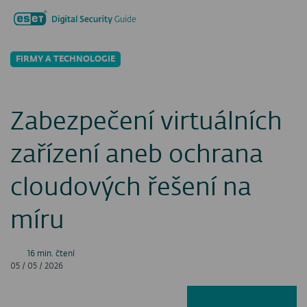
Hledat...
Men
FIRMY A TECHNOLOGIE
Zabezpečení virtuálních
zařízení aneb ochrana
cloudových řešení na
míru
16 min. čtení
05 / 05 / 2026
Facebook
LinkedIn
X
E-ma