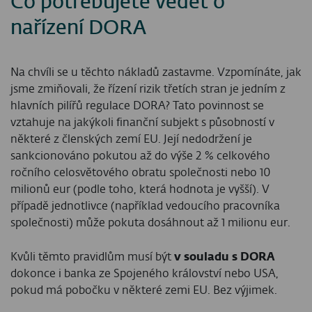
Co potřebujete vědět o
nařízení DORA
Na chvíli se u těchto nákladů zastavme. Vzpomínáte, jak
jsme zmiňovali, že řízení rizik třetích stran je jedním z
hlavních pilířů regulace DORA? Tato povinnost se
vztahuje na jakýkoli finanční subjekt s působností v
některé z členských zemí EU. Její nedodržení je
sankcionováno pokutou až do výše 2 % celkového
ročního celosvětového obratu společnosti nebo 10
milionů eur (podle toho, která hodnota je vyšší). V
případě jednotlivce (například vedoucího pracovníka
společnosti) může pokuta dosáhnout až 1 milionu eur.
Kvůli těmto pravidlům musí být
v souladu s DORA
dokonce i banka ze Spojeného království nebo USA,
pokud má pobočku v některé zemi EU. Bez výjimek.