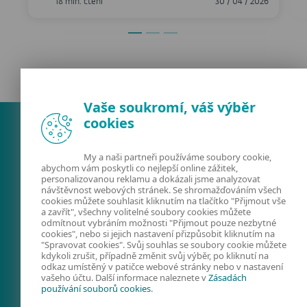
18 min. čtení
30 / 04 / 2026
Vaše soukromí, váš výběr
cookies
My a naši partneři používáme soubory cookie,
abychom vám poskytli co nejlepší online zážitek,
personalizovanou reklamu a dokázali jsme analyzovat
návštěvnost webových stránek. Se shromažďováním všech
cookies můžete souhlasit kliknutím na tlačítko "Přijmout vše
a zavřít", všechny volitelné soubory cookies můžete
odmítnout vybráním možnosti "Přijmout pouze nezbytné
FACEBOOK
X
LINKEDIN
cookies", nebo si jejich nastavení přizpůsobit kliknutím na
"Spravovat cookies". Svůj souhlas se soubory cookie můžete
FIRMY A TECHNOLOGIE
kdykoli zrušit, případně změnit svůj výběr, po kliknutí na
odkaz umístěný v patičce webové stránky nebo v nastavení
KYBERNETICKÁ
vašeho účtu. Další informace naleznete v
Zásadách
používání souborů cookies
.
BEZPEČNOST