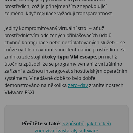
prostředích, což je přinejmenším znepokojující,
zejména, když regulace vyžadují transparentnost.
Jediný kompromitovaný virtuální stroj – ať už
prostřednictvím odcizených přihlašovacích údajů,
chybné konfigurace nebo nezáplatovaných služeb – se
může rychle rozvinout v incident napříč prostředími. Za
zmínku zde stojí
útoky typu VM escape
, při nichž
útočníci způsobí, že se programy vymaní z virtuálního
zařízení a začnou interagovat s hostitelským operačním
systémem. V nedávné době to bylo dobře
demonstrováno na několika
zero‑day
zranitelnostech
VMware ESXi.
Přečtěte si také
:
5 způsobů, jak hackeři
zneužívají zastaralý software