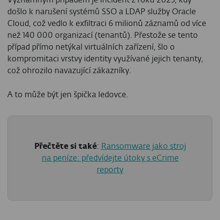
došlo k narušení systémů SSO a LDAP služby Oracle
Cloud, což vedlo k exfiltraci 6 milionů záznamů od více
než 140 000 organizací (tenantů). Přestože se tento
případ přímo netýkal virtuálních zařízení, šlo o
kompromitaci vrstvy identity využívané jejich tenanty,
což ohrozilo navazující zákazníky.
A to může být jen špička ledovce.
Přečtěte si také
:
Ransomware jako stroj
na peníze: předvídejte útoky s eCrime
reporty