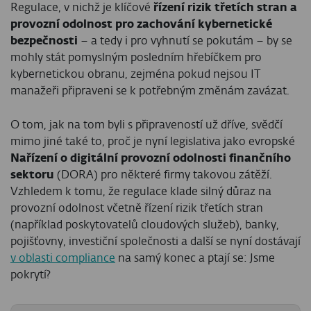
Regulace, v nichž je klíčové
řízení rizik třetích stran a
provozní odolnost pro zachování kybernetické
bezpečnosti
– a tedy i pro vyhnutí se pokutám – by se
mohly stát pomyslným posledním hřebíčkem pro
kybernetickou obranu, zejména pokud nejsou IT
manažeři připraveni se k potřebným změnám zavázat.
O tom, jak na tom byli s připraveností už dříve, svědčí
mimo jiné také to, proč je nyní legislativa jako evropské
Nařízení o digitální provozní odolnosti finančního
sektoru
(DORA) pro některé firmy takovou zátěží.
Vzhledem k tomu, že regulace klade silný důraz na
provozní odolnost včetně řízení rizik třetích stran
(například poskytovatelů cloudových služeb), banky,
pojišťovny, investiční společnosti a další se nyní dostávají
v oblasti compliance
na samý konec a ptají se: Jsme
pokrytí?