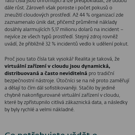
Tato čísla jsou ohromující a lze předpokládat, že budou
dále růst. Zároveň však poroste i počet pokusů o
zneužití cloudových prostředí. Až 44 % organizací zde
zaznamenalo únik dat, přičemž průměrné náklady
dosáhly alarmujících 5,17 milionu dolarů na incident –
nejvíce ze všech typů prostředí. Stejný zdroj rovněž
uvádí, že přibližně 32 % incidentů vedlo k udělení pokut.
Proč jsou tato čísla tak vysoká? Realita je taková, že
virtuální zařízení v cloudu jsou dynamická,
distribuovaná a často neviditelná
pro tradiční
bezpečnostní nástroje. Útočníci se na ně proto zaměřují
a dělají to čím dál sofistikovaněji. Stačilo by jediné
chybně nakonfigurované virtuální zařízení v cloudu,
které by zpřístupnilo citlivá zákaznická data, a následky
by byly rychlé a velmi nákladné.