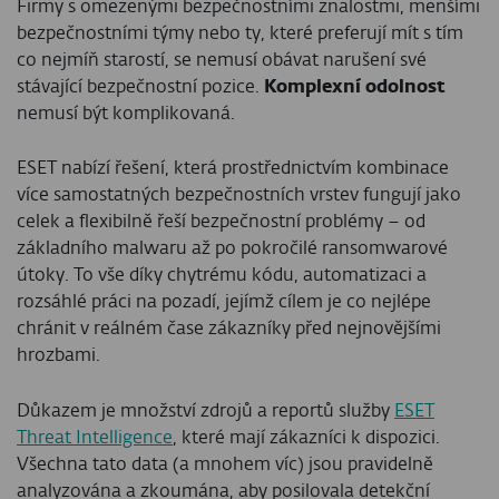
Firmy s omezenými bezpečnostními znalostmi, menšími
bezpečnostními týmy nebo ty, které preferují mít s tím
co nejmíň starostí, se nemusí obávat narušení své
stávající bezpečnostní pozice.
Komplexní odolnost
nemusí být komplikovaná.
ESET nabízí řešení, která prostřednictvím kombinace
více samostatných bezpečnostních vrstev fungují jako
celek a flexibilně řeší bezpečnostní problémy – od
základního malwaru až po pokročilé ransomwarové
útoky. To vše díky chytrému kódu, automatizaci a
rozsáhlé práci na pozadí, jejímž cílem je co nejlépe
chránit v reálném čase zákazníky před nejnovějšími
hrozbami.
Důkazem je množství zdrojů a reportů služby
ESET
Threat Intelligence
, které mají zákazníci k dispozici.
Všechna tato data (a mnohem víc) jsou pravidelně
analyzována a zkoumána, aby posilovala detekční