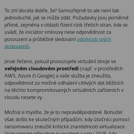
To zní docela dobře, že? Samozřejmě to ale není tak
jednoduché, jak se může zdát. Požadavky jsou poměrně
přísné, zejména v oblasti řízení rizik třetích stran, kde se
uvádí, že iniciátor smlouvy nese odpovědnost za
posouzení a průběžné sledování
odolnosti svých
dodavatelů
.
Jinak řečeno, pokud provozujete virtuální stroje ve
veřejném cloudovém prostředí
(např. v prostředích
AWS, Azure či Google) a vaše služba je zneužita,
odpovědnost za možné odhalení citlivých dat běžících
na těchto kompromitovaných virtuálních zařízeních v
cloudu nesete vy.
Možná si myslíte, že je to nepravděpodobné. Bohužel
však došlo ke skutečným případům, kdy útočníci pomocí
ransomwaru zneužili kritické zranitelnosti virtualizace.
Významným případem je incident z roku 2025, kdy