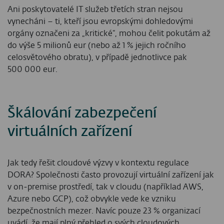
Ani poskytovatelé IT služeb třetích stran nejsou
vynecháni – ti, kteří jsou evropskými dohledovými
orgány označeni za „kritické“, mohou čelit pokutám až
do výše 5 milionů eur (nebo až 1 % jejich ročního
celosvětového obratu), v případě jednotlivce pak
500 000 eur.
Škálování zabezpečení
virtuálních zařízení
Jak tedy řešit cloudové výzvy v kontextu regulace
DORA? Společnosti často provozují virtuální zařízení jak
v on‑premise prostředí, tak v cloudu (například AWS,
Azure nebo GCP), což obvykle vede ke vzniku
bezpečnostních mezer. Navíc pouze 23 % organizací
uvádí, že mají plný přehled o svých cloudových