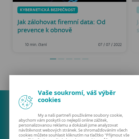
KYBERNETICKÁ BEZPEČNOST
Jak zálohovat firemní data: Od
prevence k obnově
10 min. čtení
07 / 07 / 2022
Vaše soukromí, váš výběr
cookies
My a naši partneři používáme soubory cookie,
abychom vám poskytli co nejlepší online zážitek,
personalizovanou reklamu a dokázali jsme analyzovat
návštěvnost webových stránek. Se shromažďováním všech
cookies můžete souhlasit kliknutím na tlačítko "Přijmout vše