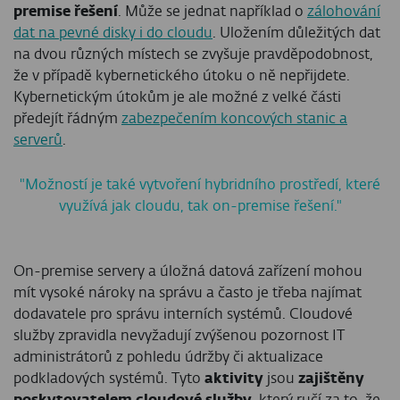
premise řešení
. Může se jednat například o
zálohování
dat na pevné disky i do cloudu
. Uložením důležitých dat
na dvou různých místech se zvyšuje pravděpodobnost,
že v případě kybernetického útoku o ně nepřijdete.
Kybernetickým útokům je ale možné z velké části
předejít řádným
zabezpečením koncových stanic a
serverů
.
"Možností je také vytvoření hybridního prostředí, které
využívá jak cloudu, tak on-premise řešení."
On-premise servery a úložná datová zařízení mohou
mít vysoké nároky na správu a často je třeba najímat
dodavatele pro správu interních systémů. Cloudové
služby zpravidla nevyžadují zvýšenou pozornost IT
administrátorů z pohledu údržby či aktualizace
podkladových systémů. Tyto
aktivity
jsou
zajištěny
poskytovatelem cloudové služby
, který ručí za to, že