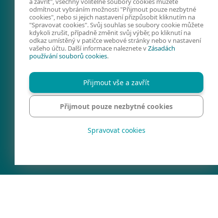
a zavřít", všechny volitelné soubory cookies můžete
odmítnout vybráním možnosti "Přijmout pouze nezbytné
FACEBOOK
X
LINKEDIN
cookies", nebo si jejich nastavení přizpůsobit kliknutím na
"Spravovat cookies". Svůj souhlas se soubory cookie můžete
FIRMY A TECHNOLOGIE
kdykoli zrušit, případně změnit svůj výběr, po kliknutí na
odkaz umístěný v patičce webové stránky nebo v nastavení
KYBERNETICKÁ
vašeho účtu. Další informace naleznete v
Zásadách
používání souborů cookies
.
BEZPEČNOST
PREVENCE
Přijmout vše a zavřít
KONTAKTY
SPRAVOVAT COOKIES
Přijmout pouze nezbytné cookies
REGION
Spravovat cookies
Ochrana soukromí
Právní informace
©1992 - 2026 ESET, Všechna práva vyhrazena.