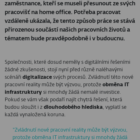
zaměstnance, kteří se museli přesunout ze svých
pracovišť na home office. Potřeba pracovat
vzdáleně ukázala, že tento způsob práce se stává
přirozenou součástí našich pracovních životů a
tématem bude pravděpodobně i v budoucnu.
Společnosti, které dosud neměly s digitálními řešeními
žádné zkušenosti, stojí nyní před různě naléhavými
scénáři
digitalizace
svých procesů. Zvládnutí této nové
pracovní reality může být výzvou, protože
obměna IT
infrastruktury
si mnohdy žádá nemalé investice.
Pokud se vám však podaří najít chytrá řešení, která
budou sloužit i z
dlouhodobého hlediska
, vyplatí se
každá vynaložená koruna.
"Zvládnutí nové pracovní reality může být výzvou,
protože obměna IT infrastruktury si mnohdy žádá