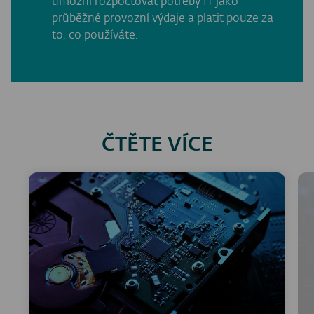
umožní rozpočtovat potřeby IT jako
průběžné provozní výdaje a platit pouze za
to, co používáte.
ČTĚTE VÍCE