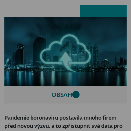
Facebook
LinkedIn
X
E-ma
OBSAH
Pandemie koronaviru postavila mnoho firem
před novou výzvu, a to zpřístupnit svá data pro