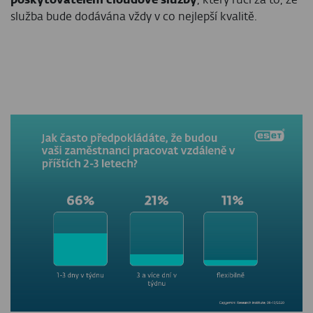
služba bude dodávána vždy v co nejlepší kvalitě.