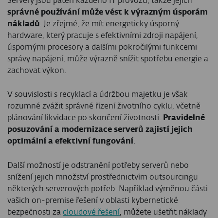
Servery jsou páteří každého IT provozu, takže jejich
správné používání může vést k výrazným úsporám
nákladů
. Je zřejmé, že mít energeticky úsporný
hardware, který pracuje s efektivními zdroji napájení,
úspornými procesory a dalšími pokročilými funkcemi
správy napájení, může výrazně snížit spotřebu energie a
zachovat výkon.
V souvislosti s recyklací a údržbou majetku je však
rozumné zvážit správné řízení životního cyklu, včetně
plánování likvidace po skončení životnosti.
Pravidelné
posuzování a modernizace serverů zajistí jejich
optimální a efektivní fungování
.
Další možností je odstranění potřeby serverů nebo
snížení jejich množství prostřednictvím outsourcingu
některých serverových potřeb. Například výměnou části
vašich on-premise řešení v oblasti kybernetické
bezpečnosti za
cloudové řešení
, můžete ušetřit náklady