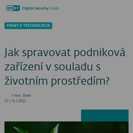
Hledat...
Men
FIRMY A TECHNOLOGIE
Jak spravovat podniková
zařízení v souladu s
životním prostředím?
7 min. čtení
07 / 12 / 2023
Facebook
LinkedIn
X
E-ma