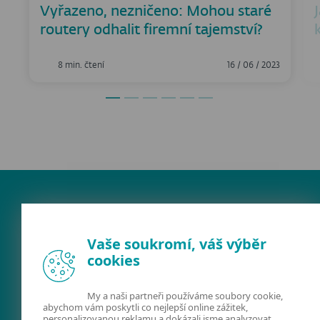
Vyřazeno, nezničeno: Mohou staré
routery odhalit firemní tajemství?
8 min. čtení
16 / 06 / 2023
Vaše soukromí, váš výběr
cookies
My a naši partneři používáme soubory cookie,
FACEBOOK
X
LINKEDIN
abychom vám poskytli co nejlepší online zážitek,
personalizovanou reklamu a dokázali jsme analyzovat