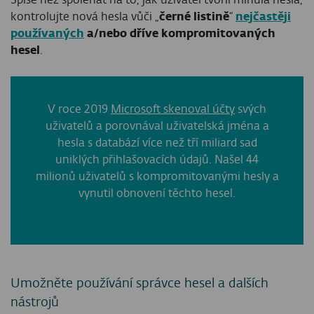
kontrolujte nová hesla vůči „
černé listině
“
nejčastěji
používaných
a/nebo dříve kompromitovaných
hesel
.
V roce 2019
Microsoft skenoval účty
svých
uživatelů a porovnával uživatelská jména a
hesla s databází více než tří miliard sad
uniklých přihlašovacích údajů. Našel 44
milionů uživatelů s kompromitovanými hesly a
vynutil obnovení těchto hesel.
Umožněte používání správce hesel a dalších
nástrojů