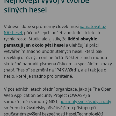
Nejnovější vývoj v tvorbě
silných hesel
V dnešní době si průměrný člověk musí
pamatovat až
100 hesel
, přičemž jejich počet v posledních letech
rychle roste. Studie ale zjistily, že
lidé si obvykle
pamatují jen okolo pěti hesel
a ulehčují si práci
vytvářením snadno uhodnutelných hesel, která pak
recyklují u různých online účtů. Někteří z nich mohou
skutečně nahradit písmena číslicemi a speciálními znaky
(např. "heslo" se změní na "P4??WØrd"), ale i tak jde o
heslo, které je snadno prolomitelné.
V posledních letech přední organizace, jako je The Open
Web Application Security Project (OWASP) a
samozřejmě i samotný NIST,
posunuly své zásady a rady
směrem k uživatelsky přívětivějšímu přístupu při
současném zvýšení bezpečnosti hesel.Technologičtí