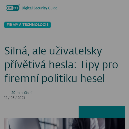
Hledat...
Men
FIRMY A TECHNOLOGIE
Silná, ale uživatelsky
přívětivá hesla: Tipy pro
firemní politiku hesel
20 min. čtení
12 / 05 / 2023
Facebook
LinkedIn
X
E-ma