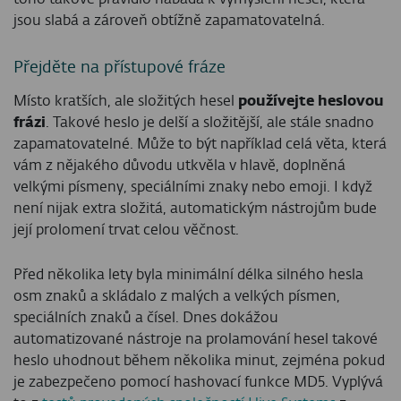
jsou slabá a zároveň obtížně zapamatovatelná.
Přejděte na přístupové fráze
Místo kratších, ale složitých hesel
používejte heslovou
frázi
. Takové heslo je delší a složitější, ale stále snadno
zapamatovatelné. Může to být například celá věta, která
vám z nějakého důvodu utkvěla v hlavě, doplněná
velkými písmeny, speciálními znaky nebo emoji. I když
není nijak extra složitá, automatickým nástrojům bude
její prolomení trvat celou věčnost.
Před několika lety byla minimální délka silného hesla
osm znaků a skládalo z malých a velkých písmen,
speciálních znaků a čísel. Dnes dokážou
automatizované nástroje na prolamování hesel takové
heslo uhodnout během několika minut, zejména pokud
je zabezpečeno pomocí hashovací funkce MD5. Vyplývá