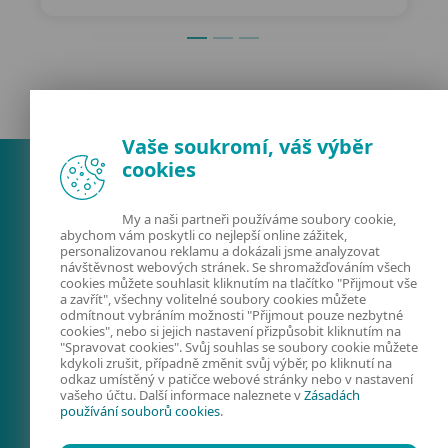
Vaše soukromí, váš výběr
cookies
My a naši partneři používáme soubory cookie,
abychom vám poskytli co nejlepší online zážitek,
personalizovanou reklamu a dokázali jsme analyzovat
návštěvnost webových stránek. Se shromažďováním všech
cookies můžete souhlasit kliknutím na tlačítko "Přijmout vše
a zavřít", všechny volitelné soubory cookies můžete
odmítnout vybráním možnosti "Přijmout pouze nezbytné
FACEBOOK
X
LINKEDIN
cookies", nebo si jejich nastavení přizpůsobit kliknutím na
"Spravovat cookies". Svůj souhlas se soubory cookie můžete
FIRMY A TECHNOLOGIE
kdykoli zrušit, případně změnit svůj výběr, po kliknutí na
odkaz umístěný v patičce webové stránky nebo v nastavení
KYBERNETICKÁ
vašeho účtu. Další informace naleznete v
Zásadách
používání souborů cookies
.
BEZPEČNOST
PREVENCE