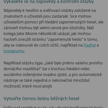
Vykašlete se na nápovědy a kontrolní otázky
Nápovědy k heslům a ověřovací otázky založené na
znalostech o uživateli jsou zastaralé. Sice mohou
uživatelům pomoci při hledání zapomenutých hesel, ale
zároveň mohou být velmi cenné pro útočníky. Náš
kolega Jake Moore několikrát ukázal, jak mohou
hackeři zneužít stránku "zapomenuté heslo" k tomu,
aby se nabourali do cizích účtů, například na
PayPal
a
Instagramu
.
Například otázku typu „Jaké bylo jméno vašeho prvního
domácího mazlíčka?“ lze s trochou hledání nebo
sociálního inženýrství snadno zjistit, a pro automatické
nástroje se také nejedná o nekonečné množství
možností, které musí projít.
Vytvořte černou listinu běžných hesel
Spíše než spoléhat na to, jak uživatel tvořil minulá hesla,