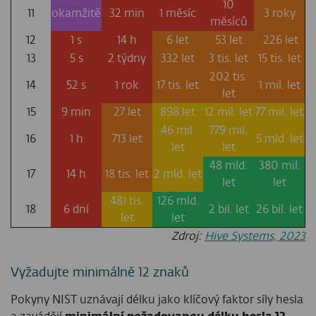
10
11
okamžitě
32 min
1 měsíc
3 roky
měsíců
12
1 s
14 h
6 let
53 let
226 let
13
5 s
2 týdny
332 let
3 tis. let
15 tis. let
202 tis.
14
52 s
1 rok
17 tis. let
1 mil. let
let
15
9 min
27 let
898 let
12 mil. let
77 mil. let
46 mil.
779 mil.
16
1 h
713 let
5 mld. let
let
let
48 mld.
380 mil.
17
14 h
18 tis. let
2 mld. let
let
let
481 tis.
126 mld.
18
6 dní
2 bil. let
26 bil. let
let
let
Zdroj:
Hive Systems, 2023
Vyžadujte minimálně 12 znaků
Pokyny NIST uznávají délku jako klíčový faktor síly hesla