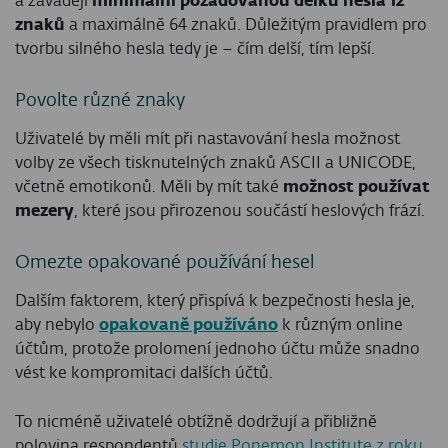
a zavádějí
minimální požadovanou délku hesla 12
znaků
a maximálně 64 znaků. Důležitým pravidlem pro
tvorbu silného hesla tedy je – čím delší, tím lepší.
Povolte různé znaky
Uživatelé by měli mít při nastavování hesla možnost
volby ze všech tisknutelných znaků ASCII a UNICODE,
včetně emotikonů. Měli by mít také
možnost používat
mezery
, které jsou přirozenou součástí heslových frází.
Omezte opakované používání hesel
Dalším faktorem, který přispívá k bezpečnosti hesla je,
aby nebylo
opakovaně používáno
k různým online
účtům, protože prolomení jednoho účtu může snadno
vést ke kompromitaci dalších účtů.
To nicméně uživatelé obtížně dodržují a přibližně
polovina respondentů
studie Ponemon Institute z roku