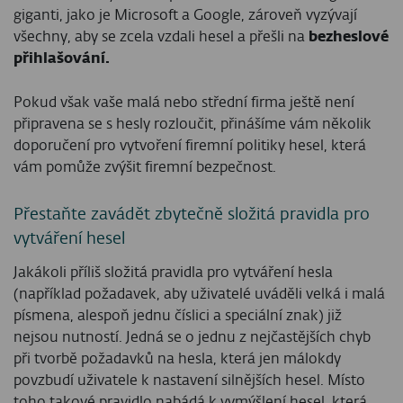
giganti, jako je Microsoft a Google, zároveň vyzývají
všechny, aby se zcela vzdali hesel a přešli na
bezheslové
přihlašování.
Pokud však vaše malá nebo střední firma ještě není
připravena se s hesly rozloučit, přinášíme vám několik
doporučení pro vytvoření firemní politiky hesel, která
vám pomůže zvýšit firemní bezpečnost.
Přestaňte zavádět zbytečně složitá pravidla pro
vytváření hesel
Jakákoli příliš složitá pravidla pro vytváření hesla
(například požadavek, aby uživatelé uváděli velká i malá
písmena, alespoň jednu číslici a speciální znak) již
nejsou nutností. Jedná se o jednu z nejčastějších chyb
při tvorbě požadavků na hesla, která jen málokdy
povzbudí uživatele k nastavení silnějších hesel. Místo
toho takové pravidlo nabádá k vymýšlení hesel, která