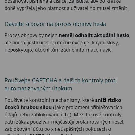
obsahovat písmena a číslice. Zajistěte, aby po krátké
době vypršela jeho platnost a uživatel ho musel změnit.
Dávejte si pozor na proces obnovy hesla
Proces obnovy by nejen
neměl odhalit aktuální heslo
,
ale ani to, jestli účet skutečně existuje. Jinými slovy,
neposkytujte útočníkům žádné informace navíc.
Používejte CAPTCHA a dalších kontroly proti
automatizovaným útokům
Používejte kontrolní mechanismy, které
sníží riziko
útoků hrubou silou
(jako prolomení přihlašovacích
údajů nebo zablokování účtu). Mezi takové kontroly
patří zákaz používání nejčastěji prolamovaných hesel,
zablokování účtu po x neúspěšných pokusech o