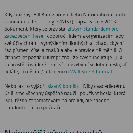
Když inženýr Bill Burr z amerického Národního institutu
standardů a technologie (NIST) napsal v roce 2003
dokument, který se brzy stal
zlatým standardem pro
zabezpečení hesel
, doporučil lidem a organizacím, aby
své účty chránili vymýšlením dlouhých a „chaotických“
řad písmen, čísel a znaků a aby je pravidelně měnili. O
čtrnáct let později Burr přiznal, že svých rad lituje. „Lidi
to prostě přivádí k šílenství a nevybírají si dobrá hesla, ať
děláte, co děláte,“ řekl deníku
Wall Street Journal
.
Nebo jak to vyjádřil
slavný komiks
: „Díky dvacetiletému
úsilí jsme všechny úspěšně naučili používat hesla, která
jsou těžko zapamatovatelná pro lidi, ale snadno
uhodnutelná pro počítače.“