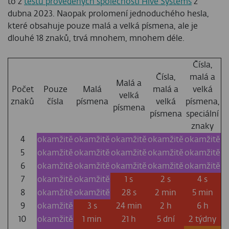
to z
testů provedených společností Hive Systems
z
dubna 2023. Naopak prolomení jednoduchého hesla,
které obsahuje pouze malá a velká písmena, ale je
dlouhé 18 znaků, trvá mnohem, mnohem déle.
Čísla,
Čísla,
malá a
Malá a
Počet
Pouze
Malá
malá a
velká
velká
znaků
čísla
písmena
velká
písmena,
písmena
písmena
speciální
znaky
4
okamžitě
okamžitě
okamžitě
okamžitě
okamžitě
5
okamžitě
okamžitě
okamžitě
okamžitě
okamžitě
6
okamžitě
okamžitě
okamžitě
okamžitě
okamžitě
7
okamžitě
okamžitě
1 s
2 s
4 s
8
okamžitě
okamžitě
28 s
2 min
5 min
9
okamžitě
3 s
24 min
2 h
6 h
10
okamžitě
1 min
21 h
5 dní
2 týdny