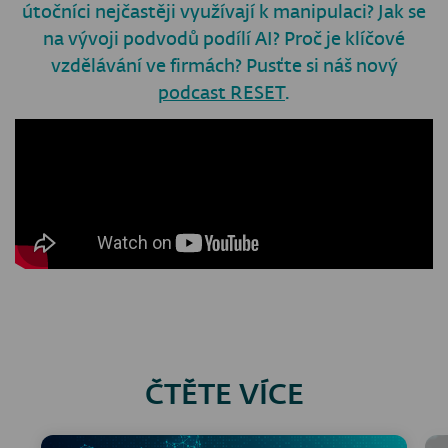
útočníci nejčastěji využívají k manipulaci? Jak se
na vývoji podvodů podílí AI? Proč je klíčové
vzdělávání ve firmách? Pusťte si náš nový
podcast RESET
.
ČTĚTE VÍCE