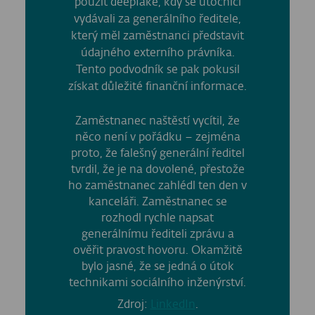
použit deepfake, kdy se útočníci
vydávali za generálního ředitele,
který měl zaměstnanci představit
údajného externího právníka.
Tento podvodník se pak pokusil
získat důležité finanční informace.
Zaměstnanec naštěstí vycítil, že
něco není v pořádku – zejména
proto, že falešný generální ředitel
tvrdil, že je na dovolené, přestože
ho zaměstnanec zahlédl ten den v
kanceláři. Zaměstnanec se
rozhodl rychle napsat
generálnímu řediteli zprávu a
ověřit pravost hovoru. Okamžitě
bylo jasné, že se jedná o útok
technikami sociálního inženýrství.
Zdroj:
LinkedIn
.