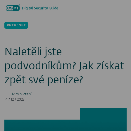
Hledat...
Men
PREVENCE
Naletěli jste
podvodníkům? Jak získat
zpět své peníze?
12 min. čtení
14 / 12 / 2023
Facebook
LinkedIn
X
E-ma