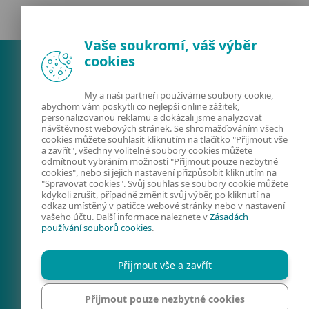
Vaše soukromí, váš výběr
cookies
My a naši partneři používáme soubory cookie,
abychom vám poskytli co nejlepší online zážitek,
personalizovanou reklamu a dokázali jsme analyzovat
návštěvnost webových stránek. Se shromažďováním všech
cookies můžete souhlasit kliknutím na tlačítko "Přijmout vše
a zavřít", všechny volitelné soubory cookies můžete
odmítnout vybráním možnosti "Přijmout pouze nezbytné
FACEBOOK
X
LINKEDIN
cookies", nebo si jejich nastavení přizpůsobit kliknutím na
"Spravovat cookies". Svůj souhlas se soubory cookie můžete
FIRMY A TECHNOLOGIE
kdykoli zrušit, případně změnit svůj výběr, po kliknutí na
odkaz umístěný v patičce webové stránky nebo v nastavení
KYBERNETICKÁ
vašeho účtu. Další informace naleznete v
Zásadách
používání souborů cookies
.
BEZPEČNOST
PREVENCE
Přijmout vše a zavřít
KONTAKTY
SPRAVOVAT COOKIES
Přijmout pouze nezbytné cookies