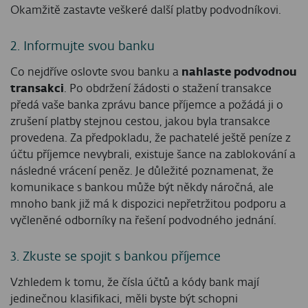
Okamžitě zastavte veškeré další platby podvodníkovi.
2. Informujte svou banku
Co nejdříve oslovte svou banku a
nahlaste podvodnou
transakci
. Po obdržení žádosti o stažení transakce
předá vaše banka zprávu bance příjemce a požádá ji o
zrušení platby stejnou cestou, jakou byla transakce
provedena. Za předpokladu, že pachatelé ještě peníze z
účtu příjemce nevybrali, existuje šance na zablokování a
následné vrácení peněz. Je důležité poznamenat, že
komunikace s bankou může být někdy náročná, ale
mnoho bank již má k dispozici nepřetržitou podporu a
vyčleněné odborníky na řešení podvodného jednání.
3. Zkuste se spojit s bankou příjemce
Vzhledem k tomu, že čísla účtů a kódy bank mají
jedinečnou klasifikaci, měli byste být schopni