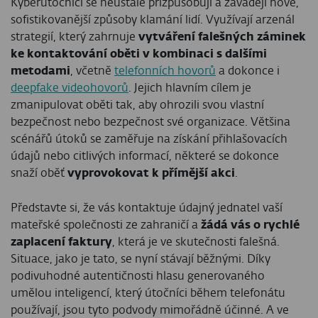
Kyberútočníci se neustále přizpůsobují a zavádějí nové,
sofistikovanější způsoby klamání lidí. Využívají arzenál
strategií, který zahrnuje
vytváření falešných záminek
ke kontaktování oběti v kombinaci s dalšími
metodami
, včetně
telefonních hovorů
a dokonce i
deepfake videohovorů
. Jejich hlavním cílem je
zmanipulovat oběti tak, aby ohrozili svou vlastní
bezpečnost nebo bezpečnost své organizace. Většina
scénářů útoků se zaměřuje na získání přihlašovacích
údajů nebo citlivých informací, některé se dokonce
snaží oběť
vyprovokovat k přímější akci
.
Představte si, že vás kontaktuje údajný jednatel vaší
mateřské společnosti ze zahraničí a
žádá vás o rychlé
zaplacení faktury
, která je ve skutečnosti falešná.
Situace, jako je tato, se nyní stávají běžnými. Díky
podivuhodné autentičnosti hlasu generovaného
umělou inteligencí, který útočníci během telefonátu
používají, jsou tyto podvody mimořádně účinné. A ve