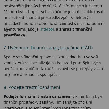
Kontaktujte místní orgány činné v trestním řízení a
poskytněte jim všechny důležité informace o incidentu.
Mohou být schopni rychle a účinně jednat a zablokovat
nebo získat finanční prostředky zpět. V některých
případech mohou koordinovat činnost s mezinárodními
agenturami, jako je
Interpol
,
a zmrazit finanční
prostředky
.
7. Uvědomte Finanční analytický úřad (FAÚ)
Spojte se s finanční zpravodajskou jednotkou ve vaší
zemi, která se specializuje na boj proti praní špinavých
peněz a podvodům. Ta může oslovit své protějšky v zemi
příjemce a usnadnit spolupráci.
8. Podejte trestní oznámení
Podejte formální trestní oznámení
v zemi, kam byly
finanční prostředky zaslány. Tím zahájíte oficiální
vyšetřování a soudní řízení proti kyberzločincům.