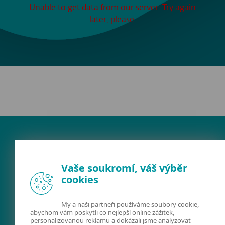
Unable to get data from our server. Try again
later, please.
Vaše soukromí, váš výběr
cookies
My a naši partneři používáme soubory cookie,
FACEBOOK
X
LINKEDIN
abychom vám poskytli co nejlepší online zážitek,
personalizovanou reklamu a dokázali jsme analyzovat