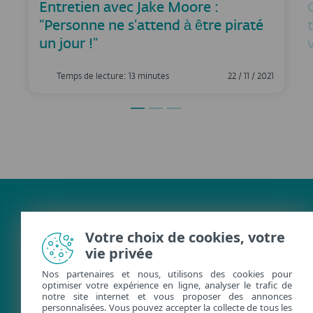
Entretien avec Jake Moore :
“Personne ne s’attend à être piraté
un jour !”
Temps de lecture: 13 minutes
22 / 11 / 2021
Votre choix de cookies, votre
vie privée
Nos partenaires et nous, utilisons des cookies pour
optimiser votre expérience en ligne, analyser le trafic de
notre site internet et vous proposer des annonces
personnalisées. Vous pouvez accepter la collecte de tous les
FACEBOOK
X
LINKEDIN