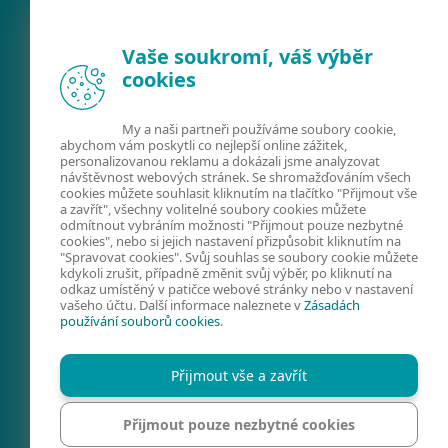
Vaše soukromí, váš výběr
cookies
My a naši partneři používáme soubory cookie,
FACEBOOK
X
LINKEDIN
abychom vám poskytli co nejlepší online zážitek,
personalizovanou reklamu a dokázali jsme analyzovat
FIRMY A TECHNOLOGIE
návštěvnost webových stránek. Se shromažďováním všech
cookies můžete souhlasit kliknutím na tlačítko "Přijmout vše
KYBERNETICKÁ
a zavřít", všechny volitelné soubory cookies můžete
odmítnout vybráním možnosti "Přijmout pouze nezbytné
BEZPEČNOST
cookies", nebo si jejich nastavení přizpůsobit kliknutím na
"Spravovat cookies". Svůj souhlas se soubory cookie můžete
PREVENCE
kdykoli zrušit, případně změnit svůj výběr, po kliknutí na
odkaz umístěný v patičce webové stránky nebo v nastavení
KONTAKTY
vašeho účtu. Další informace naleznete v
Zásadách
používání souborů cookies
.
SPRAVOVAT COOKIES
REGION
Přijmout vše a zavřít
Přijmout pouze nezbytné cookies