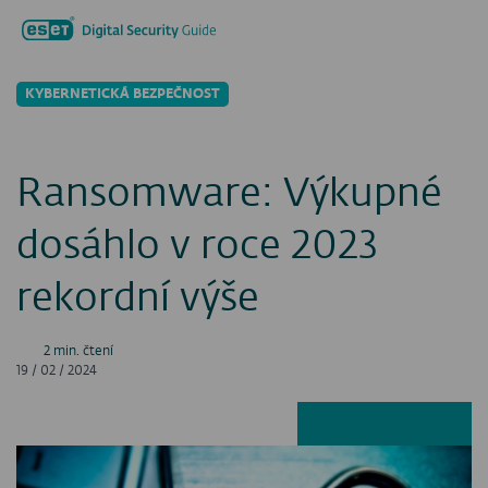
Hledat...
Men
KYBERNETICKÁ BEZPEČNOST
Ransomware: Výkupné
dosáhlo v roce 2023
rekordní výše
2 min. čtení
19 / 02 / 2024
Facebook
LinkedIn
X
E-ma