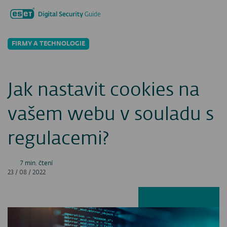
Hledat...
Men
FIRMY A TECHNOLOGIE
Jak nastavit cookies na
vašem webu v souladu s
regulacemi?
7 min. čtení
23 / 08 / 2022
Facebook
LinkedIn
X
E-ma