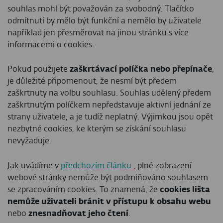
souhlas mohl být považován za svobodný. Tlačítko
odmítnutí by mělo být funkční a nemělo by uživatele
například jen přesměrovat na jinou stránku s více
informacemi o cookies.
Pokud použijete
zaškrtávací políčka nebo přepínače
,
je důležité připomenout, že nesmí být předem
zaškrtnuty na volbu souhlasu. Souhlas udělený předem
zaškrtnutým políčkem nepředstavuje aktivní jednání ze
strany uživatele, a je tudíž neplatný. Výjimkou jsou opět
nezbytné cookies, ke kterým se získání souhlasu
nevyžaduje.
Jak uvádíme v
předchozím článku
, plné zobrazení
webové stránky nemůže být podmiňováno souhlasem
se zpracováním cookies. To znamená, že
cookies lišta
nemůže
uživateli bránit v přístupu
k obsahu webu
nebo
znesnadňovat
jeho
čtení
.