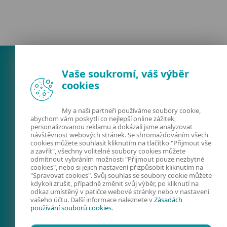
Vaše soukromí, váš výběr
cookies
My a naši partneři používáme soubory cookie,
abychom vám poskytli co nejlepší online zážitek,
personalizovanou reklamu a dokázali jsme analyzovat
návštěvnost webových stránek. Se shromažďováním všech
FACEBOOK
X
LINKEDIN
cookies můžete souhlasit kliknutím na tlačítko "Přijmout vše
a zavřít", všechny volitelné soubory cookies můžete
FIRMY A TECHNOLOGIE
odmítnout vybráním možnosti "Přijmout pouze nezbytné
cookies", nebo si jejich nastavení přizpůsobit kliknutím na
KYBERNETICKÁ
"Spravovat cookies". Svůj souhlas se soubory cookie můžete
kdykoli zrušit, případně změnit svůj výběr, po kliknutí na
BEZPEČNOST
odkaz umístěný v patičce webové stránky nebo v nastavení
vašeho účtu. Další informace naleznete v
Zásadách
PREVENCE
používání souborů cookies
.
KONTAKTY