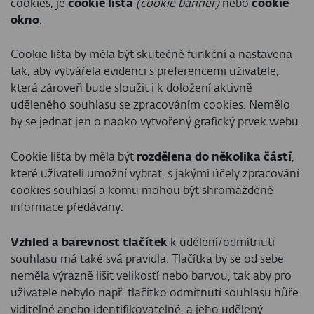
cookies, je
cookie lišta
(cookie banner)
nebo
cookie
okno
.
Cookie lišta by měla být skutečně funkční a nastavena
tak, aby vytvářela evidenci s preferencemi uživatele,
která zároveň bude sloužit i k doložení aktivně
uděleného souhlasu se zpracováním cookies. Nemělo
by se jednat jen o naoko vytvořený grafický prvek webu.
Cookie lišta by měla být
rozdělena do několika částí
,
které uživateli umožní vybrat, s jakými účely zpracování
cookies souhlasí a komu mohou být shromážděné
informace předávány.
Vzhled a barevnost tlačítek
k udělení/odmítnutí
souhlasu má také svá pravidla. Tlačítka by se od sebe
neměla výrazně lišit velikostí nebo barvou, tak aby pro
uživatele nebylo např. tlačítko odmítnutí souhlasu hůře
viditelné anebo identifikovatelné, a jeho udělený