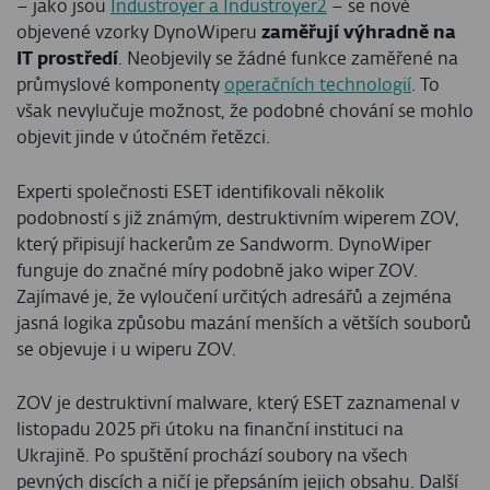
– jako jsou
Industroyer a Industroyer2
– se nově
objevené vzorky DynoWiperu
zaměřují výhradně na
IT prostředí
. Neobjevily se žádné funkce zaměřené na
průmyslové komponenty
operačních technologií
. To
však nevylučuje možnost, že podobné chování se mohlo
objevit jinde v útočném řetězci.
Experti společnosti ESET identifikovali několik
podobností s již známým, destruktivním wiperem ZOV,
který připisují hackerům ze Sandworm. DynoWiper
funguje do značné míry podobně jako wiper ZOV.
Zajímavé je, že vyloučení určitých adresářů a zejména
jasná logika způsobu mazání menších a větších souborů
se objevuje i u wiperu ZOV.
ZOV je destruktivní malware, který ESET zaznamenal v
listopadu 2025 při útoku na finanční instituci na
Ukrajině. Po spuštění prochází soubory na všech
pevných discích a ničí je přepsáním jejich obsahu. Další