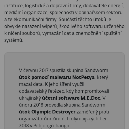
instituce, logistické a dopravní firmy, dodavatele energií,
mediální organizace, společnosti v obilnářském sektoru
a telekomunikační firmy. Součástí těchto útoků je
obvykle nasazení wiperů, škodlivého softwaru určeného
k ničení souborů, vymazání dat a znemožnění spuštění
systémů.
V červnu 2017 spustila skupina Sandworm
útok pomocí malwaru NotPetya
, který
mazal data. K jeho šíření využili
dodavatelský řetězec, kdy kompromitovali
ukrajinský
účetní software M.E.Doc
. V
únoru 2018 provedla skupina Sandworm
útok Olympic Destroyer
zaměřený proti
organizátorům Zimních olympijských her
2018 v Pchjongčchangu.