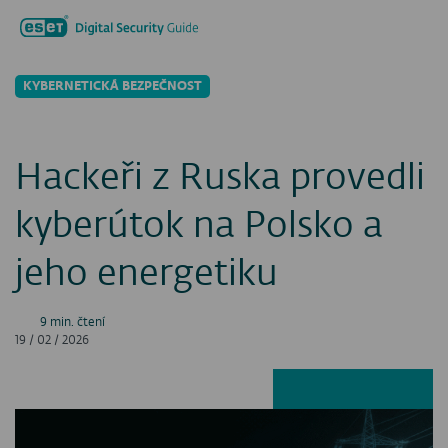
Hledat...
Men
KYBERNETICKÁ BEZPEČNOST
Hackeři z Ruska provedli
kyberútok na Polsko a
jeho energetiku
9 min. čtení
19 / 02 / 2026
Facebook
LinkedIn
X
E-ma