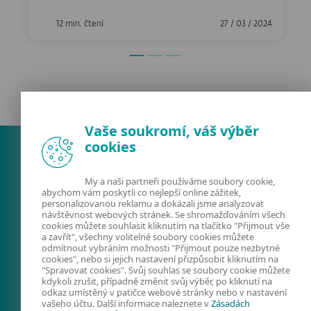
12 min. čtení
27 / 03 / 2024
Vaše soukromí, váš výběr
cookies
My a naši partneři používáme soubory cookie,
abychom vám poskytli co nejlepší online zážitek,
personalizovanou reklamu a dokázali jsme analyzovat
návštěvnost webových stránek. Se shromažďováním všech
cookies můžete souhlasit kliknutím na tlačítko "Přijmout vše
a zavřít", všechny volitelné soubory cookies můžete
odmítnout vybráním možnosti "Přijmout pouze nezbytné
FACEBOOK
X
LINKEDIN
cookies", nebo si jejich nastavení přizpůsobit kliknutím na
"Spravovat cookies". Svůj souhlas se soubory cookie můžete
FIRMY A TECHNOLOGIE
kdykoli zrušit, případně změnit svůj výběr, po kliknutí na
odkaz umístěný v patičce webové stránky nebo v nastavení
KYBERNETICKÁ
vašeho účtu. Další informace naleznete v
Zásadách