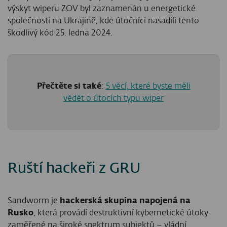
výskyt wiperu ZOV byl zaznamenán u energetické
společnosti na Ukrajině, kde útočníci nasadili tento
škodlivý kód 25. ledna 2024.
Přečtěte si také
:
5 věcí, které byste měli
vědět o útocích typu wiper
Ruští hackeři z GRU
Sandworm je
hackerská skupina napojená na
Rusko
, která provádí destruktivní kybernetické útoky
zaměřené na široké spektrum subjektů – vládní