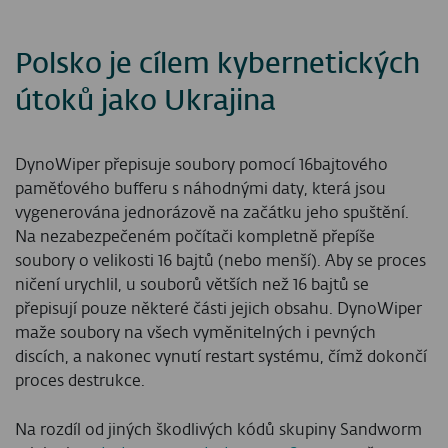
Polsko je cílem kybernetických
útoků jako Ukrajina
DynoWiper přepisuje soubory pomocí 16bajtového
paměťového bufferu s náhodnými daty, která jsou
vygenerována jednorázově na začátku jeho spuštění.
Na nezabezpečeném počítači kompletně přepíše
soubory o velikosti 16 bajtů (nebo menší). Aby se proces
ničení urychlil, u souborů větších než 16 bajtů se
přepisují pouze některé části jejich obsahu. DynoWiper
maže soubory na všech vyměnitelných i pevných
discích, a nakonec vynutí restart systému, čímž dokončí
proces destrukce.
Na rozdíl od jiných škodlivých kódů skupiny Sandworm