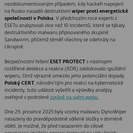
nezdokumentovaným případem, kdy hackeři napojení
na Rusko nasadili destruktivní
wiper proti energetické
společnosti v Polsku
. V předchozím roce experti z
ESETu analyzovali více než 10 incidentů, které se týkaly
destruktivního malwaru připisovaného skupině
Sandworm, přičemž téměř všechny se odehrály na
Ukrajině.
Bezpečnostní řešení
ESET PROTECT
s nástrojem
rozšířené detekce a reakce (XDR) zablokovalo spuštění
wiperu, čímž výrazně omezilo jeho potenciální dopady.
Polský CERT
, národní tým pro reakci na kybernetické
incidenty, tuto událost vyšetřil a výsledky analýzy
zveřejnil v podrobné
zprávě na svém webu
.
Dne 29. prosince 2025 byly vzorky malwaru DynoWiper
nasazeny do pravděpodobně sdílené složky v doméně
oběti. Je možné, že před nasazením do cílové