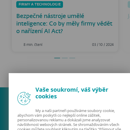
FIRMY A TECHNOLOGIE
Bezpečné nástroje umělé
inteligence: Co by měly firmy vědět
o nařízení AI Act?
8 min. čtení
03 / 10 / 2024
Vaše soukromí, váš výběr
cookies
My a naši partneři používáme soubory cookie,
abychom vám poskytli co nejlepší online zážitek,
personalizovanou reklamu a dokázali jsme analyzovat
návštěvnost webových stránek. Se shromažďováním všech
cookies můžete souhlasit kliknutím na tlačítko "Přijmout vše