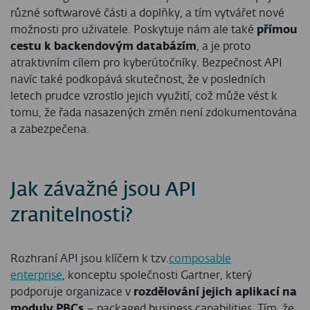
různé softwarové části a doplňky, a tím vytvářet nové
možnosti pro uživatele. Poskytuje nám ale také
přímou
cestu k backendovým databázím
, a je proto
atraktivním cílem pro kyberútočníky. Bezpečnost API
navíc také podkopává skutečnost, že v posledních
letech prudce vzrostlo jejich využití, což může vést k
tomu, že řada nasazených změn není zdokumentována
a zabezpečena.
Jak závažné jsou API
zranitelnosti?
Rozhraní API jsou klíčem k tzv.
composable
enterprise
, konceptu společnosti Gartner, který
podporuje organizace v
rozdělování jejich aplikací na
moduly PBCs
– packaged business capabilities. Tím, že