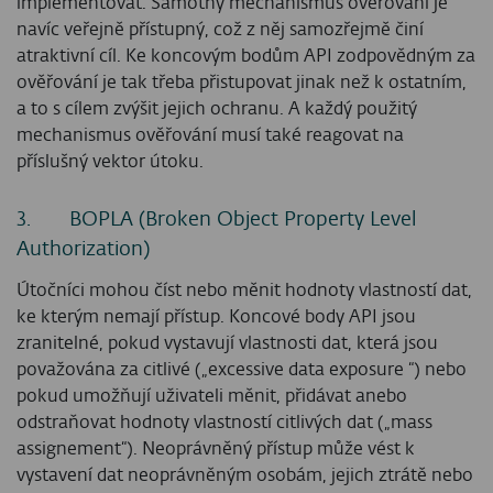
implementovat. Samotný mechanismus ověřování je
navíc veřejně přístupný, což z něj samozřejmě činí
atraktivní cíl. Ke koncovým bodům API zodpovědným za
ověřování je tak třeba přistupovat jinak než k ostatním,
a to s cílem zvýšit jejich ochranu. A každý použitý
mechanismus ověřování musí také reagovat na
příslušný vektor útoku.
3. BOPLA (Broken Object Property Level
Authorization)
Útočníci mohou číst nebo měnit hodnoty vlastností dat,
ke kterým nemají přístup. Koncové body API jsou
zranitelné, pokud vystavují vlastnosti dat, která jsou
považována za citlivé („excessive data exposure “) nebo
pokud umožňují uživateli měnit, přidávat anebo
odstraňovat hodnoty vlastností citlivých dat („mass
assignement“). Neoprávněný přístup může vést k
vystavení dat neoprávněným osobám, jejich ztrátě nebo