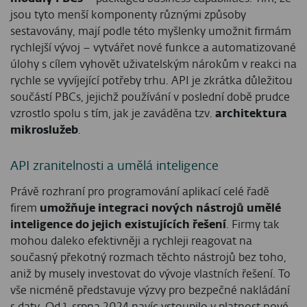
jsou tyto menší komponenty různými způsoby
sestavovány, mají podle této myšlenky umožnit firmám
rychlejší vývoj – vytvářet nové funkce a automatizované
úlohy s cílem vyhovět uživatelským nárokům v reakci na
rychle se vyvíjející potřeby trhu. API je zkrátka důležitou
součástí PBCs, jejichž používání v poslední době prudce
vzrostlo spolu s tím, jak je zaváděna tzv.
architektura
mikroslužeb
.
API zranitelnosti a umělá inteligence
Právě rozhraní pro programování aplikací celé řadě
firem
umožňuje integraci nových nástrojů umělé
inteligence do jejich existujících řešení
. Firmy tak
mohou daleko efektivněji a rychleji reagovat na
současný překotný rozmach těchto nástrojů bez toho,
aniž by musely investovat do vývoje vlastních řešení. To
vše nicméně představuje výzvy pro bezpečné nakládání
s daty. Od 1. srpna 2024 navíc vstoupilo v platnost nové