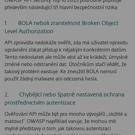
OWASP API Security Top 10 2023 podrobně popisuje
především následující tři hlavní bezpečnostní rizika:
1. BOLA neboli zranitelnost Broken Object
Level Authorization
API zpravidla nedokáže ověřit, zda má uživatel opravdu
oprávnění získat přístup k nějakým konkrétním datům.
Tento nedostatek ale může vést až ke krádeži, úmyslné
změně nebo odstranění dat. Útočníkům stačí vědět, že
takový problém existuje. Ke zneužití BOLA nemusí
použít žádný malware ani odcizená hesla.
2. Chybějící nebo špatně nastavená ochrana
prostřednictvím autentizace
Ověřování API může být pro mnoho vývojářů „složité a
matoucí“. OWASP například varuje, že mohou mít
mylné představy o tom, jak takovou autentizaci