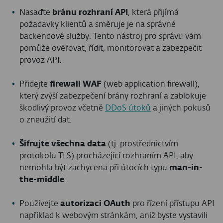
Nasaďte
bránu rozhraní API
, která přijímá
požadavky klientů a směruje je na správné
backendové služby. Tento nástroj pro správu vám
pomůže ověřovat, řídit, monitorovat a zabezpečit
provoz API.
Přidejte
firewall WAF
(web application firewall),
který zvýší zabezpečení brány rozhraní a zablokuje
škodlivý provoz včetně
DDoS útoků
a jiných pokusů
o zneužití dat.
Šifrujte všechna data
(tj. prostřednictvím
protokolu TLS) procházející rozhraním API, aby
nemohla být zachycena při útocích typu
man-in-
the-middle
.
Používejte
autorizaci OAuth
pro řízení přístupu API
například k webovým stránkám, aniž byste vystavili