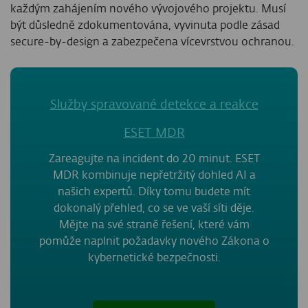
každým zahájením nového vývojového projektu. Musí
být důsledně zdokumentována, vyvinuta podle zásad
secure-by-design a zabezpečena vícevrstvou ochranou.
Služby spravované detekce a reakce
ESET MDR
Zareagujte na incident do 20 minut. ESET
MDR kombinuje nepřetržitý dohled AI a
našich expertů. Díky tomu budete mít
dokonalý přehled, co se ve vaší síti děje.
Mějte na své straně řešení, které vám
pomůže naplnit požadavky nového Zákona o
kybernetické bezpečnosti.