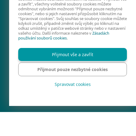
a zavřít", všechny volitelné soubory cookies můžete
odmítnout vybráním možnosti "Přijmout pouze nezbytné
FACEBOOK
X
LINKEDIN
cookies", nebo si jejich nastavení přizpůsobit kliknutím na
"Spravovat cookies". Svůj souhlas se soubory cookie můžete
FIRMY A TECHNOLOGIE
kdykoli zrušit, případně změnit svůj výběr, po kliknutí na
odkaz umístěný v patičce webové stránky nebo v nastavení
KYBERNETICKÁ
vašeho účtu. Další informace naleznete v
Zásadách
používání souborů cookies
.
BEZPEČNOST
PREVENCE
Přijmout vše a zavřít
KONTAKTY
SPRAVOVAT COOKIES
Přijmout pouze nezbytné cookies
REGION
Spravovat cookies
Ochrana soukromí
Právní informace
©1992 - 2026 ESET, Všechna práva vyhrazena.