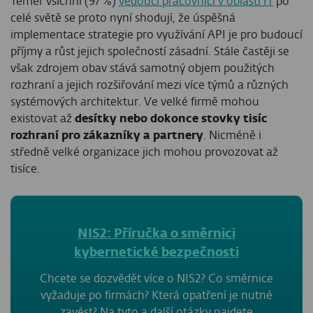
Téměř všichni (97 %)
vedoucí pracovníci v oblasti IT
po
celé světě se proto nyní shodují, že úspěšná
implementace strategie pro využívání API je pro budoucí
příjmy a růst jejich společností zásadní. Stále častěji se
však zdrojem obav stává samotný objem použitých
rozhraní a jejich rozšiřování mezi více týmů a různých
systémových architektur. Ve velké firmě mohou
existovat až
desítky nebo dokonce stovky tisíc
rozhraní pro zákazníky a partnery
. Nicméně i
středně velké organizace jich mohou provozovat až
tisíce.
NIS2: Příručka o směrnici
kybernetické bezpečnosti
Chcete se dozvědět více o NIS2? Co směrnice
vyžaduje po firmách? Která opatření je nutné
zavést? Na tyto a další otázky najdete