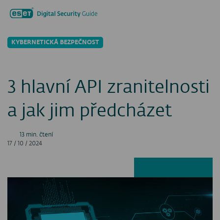
Hledat...
Men
KYBERNETICKÁ BEZPEČNOST
3 hlavní API zranitelnosti
a jak jim předcházet
13 min. čtení
17 / 10 / 2024
Facebook
LinkedIn
X
E-ma