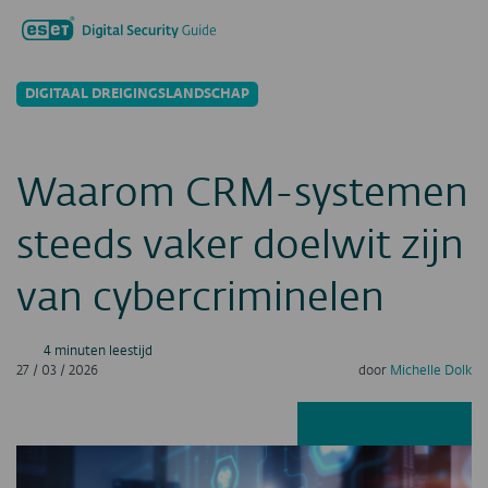
Zoeken...
Men
DIGITAAL DREIGINGSLANDSCHAP
Waarom CRM-systemen
steeds vaker doelwit zijn
van cybercriminelen
4 minuten leestijd
27 / 03 / 2026
door
Michelle Dolk
Facebook
LinkedIn
X
E-ma