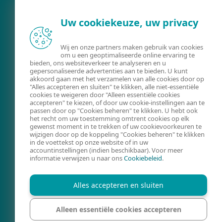
Uw cookiekeuze, uw privacy
Wij en onze partners maken gebruik van cookies
om u een geoptimaliseerde online ervaring te
bieden, ons websiteverkeer te analyseren en u
FACEBOOK
X
LINKEDIN
gepersonaliseerde advertenties aan te bieden. U kunt
akkoord gaan met het verzamelen van alle cookies door op
ACTUALITEITEN
"Alles accepteren en sluiten" te klikken, alle niet-essentiële
cookies te weigeren door "Alleen essentiële cookies
DIGITALE WEERBAARHEID
accepteren" te kiezen, of door uw cookie-instellingen aan te
passen door op "Cookies beheren" te klikken. U hebt ook
DIGITAAL
het recht om uw toestemming omtrent cookies op elk
gewenst moment in te trekken of uw cookievoorkeuren te
DREIGINGSLANDSCHAP
wijzigen door op de koppeling "Cookies beheren" te klikken
in de voettekst op onze website of in uw
CONTACT
accountinstellingen (indien beschikbaar). Voor meer
informatie verwijzen u naar ons
Cookiebeleid
.
COOKIES BEHEREN
REGION
Alles accepteren en sluiten
Alleen essentiële cookies accepteren