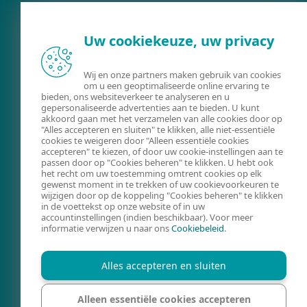
Uw cookiekeuze, uw privacy
Wij en onze partners maken gebruik van cookies
om u een geoptimaliseerde online ervaring te
bieden, ons websiteverkeer te analyseren en u
FACEBOOK
X
LINKEDIN
gepersonaliseerde advertenties aan te bieden. U kunt
akkoord gaan met het verzamelen van alle cookies door op
ACTUALITEITEN
"Alles accepteren en sluiten" te klikken, alle niet-essentiële
cookies te weigeren door "Alleen essentiële cookies
DIGITALE WEERBAARHEID
accepteren" te kiezen, of door uw cookie-instellingen aan te
passen door op "Cookies beheren" te klikken. U hebt ook
DIGITAAL
het recht om uw toestemming omtrent cookies op elk
gewenst moment in te trekken of uw cookievoorkeuren te
DREIGINGSLANDSCHAP
wijzigen door op de koppeling "Cookies beheren" te klikken
in de voettekst op onze website of in uw
CONTACT
accountinstellingen (indien beschikbaar). Voor meer
informatie verwijzen u naar ons
Cookiebeleid
.
COOKIES BEHEREN
REGION
Alles accepteren en sluiten
Alleen essentiële cookies accepteren