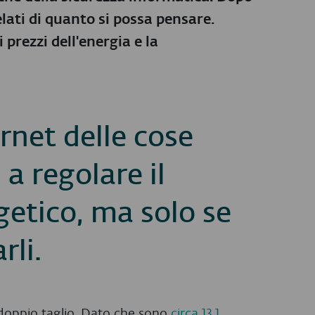
lati di quanto si possa pensare.
prezzi dell'energia e la
ternet delle cose
 a regolare il
etico, ma solo se
rli.
a doppio taglio. Dato che sono
circa 13,1