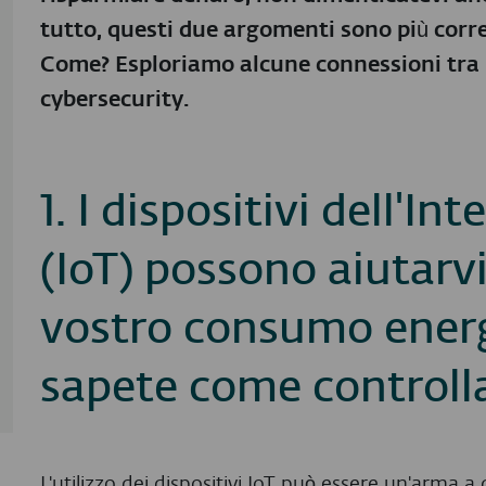
tutto, questi due argomenti sono più corre
Come? Esploriamo alcune connessioni tra i 
cybersecurity.
1. I dispositivi dell'In
(IoT) possono aiutarvi
vostro consumo energ
sapete come controlla
L'utilizzo dei dispositivi IoT può essere un'arma 