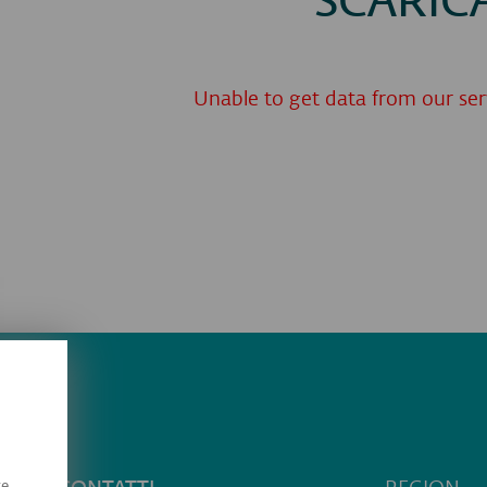
SCARIC
Unable to get data from our serve
te