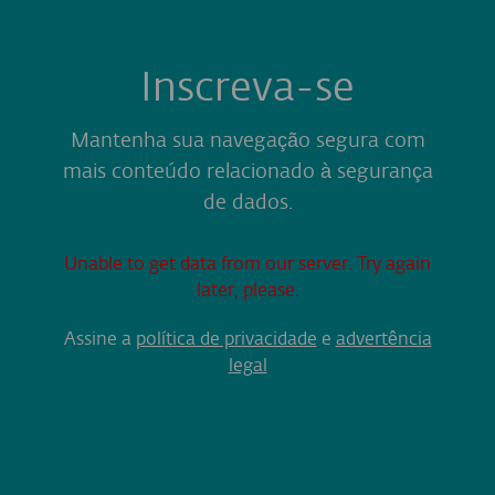
Buscar...
Men
Inscreva-se
PREVENÇÃO INTERNA
Mantenha sua navegação segura com
mais conteúdo relacionado à segurança
Mantenha-se alerta para
de dados.
permanecer em
Unable to get data from our server. Try again
segurança: a
later, please.
Assine a
política de privacidade
e
advertência
importância do
legal
treinamento de
cibersegurança